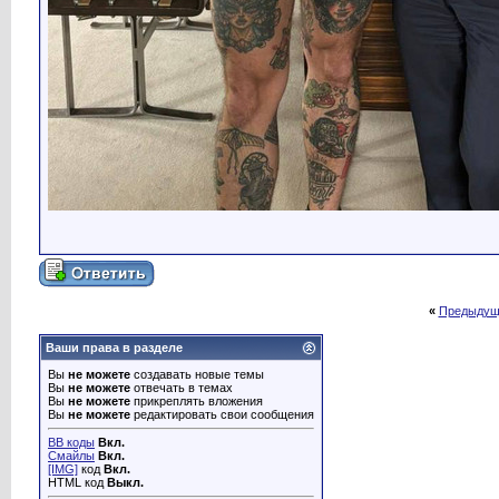
«
Предыдущ
Ваши права в разделе
Вы
не можете
создавать новые темы
Вы
не можете
отвечать в темах
Вы
не можете
прикреплять вложения
Вы
не можете
редактировать свои сообщения
BB коды
Вкл.
Смайлы
Вкл.
[IMG]
код
Вкл.
HTML код
Выкл.