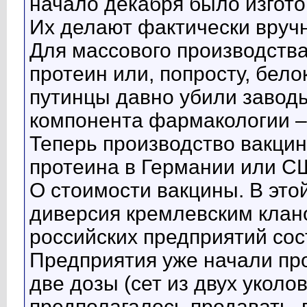
начало декабря было изгото
Их делают фактически вруч
Для массового производств
протеин или, попросту, бело
путинцы давно убили заводы
компонента фармакологии –
Теперь производство вакци
протеина в Германии или С
О стоимости вакцины. В эт
диверсия кремлевским клан
российских предприятий сос
Предприятия уже начали про
две дозы (сет из двух уколов)
предполагалось продавать, 