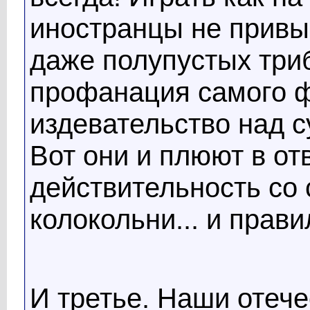
иностранцы не привык
даже полупустых триб
профанация самого ф
издевательство над с
Вот они и плюют в от
действительность со
колокольни... и прав
И третье. Наши отеч