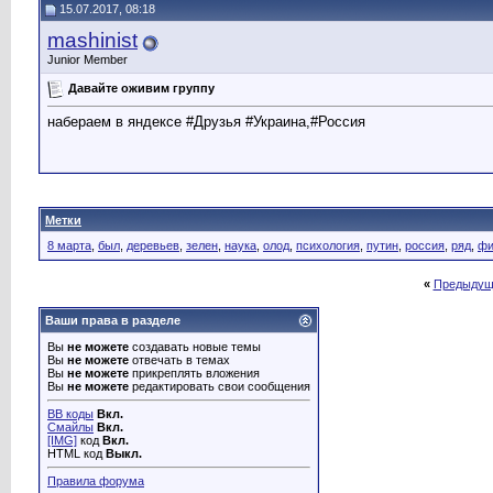
15.07.2017, 08:18
Ивановский
Пальмовое масло сегодня...
25.05.2020,
06:42
mashinist
Gepka
Жить вообще вредно. Чем вы...
02.02.2023,
15:48
Антон_КК
Пальмовое масло это конечно...
10.02.2023,
12:32
Junior Member
Матроскин
Пальмовое масло очень плохо...
10.03.2023,
07:31
Давайте оживим группу
набераем в яндексе #Друзья #Украина,#Россия
Метки
8 марта
,
был
,
деревьев
,
зелен
,
наука
,
олод
,
психология
,
путин
,
россия
,
ряд
,
фи
«
Предыдущ
Ваши права в разделе
Вы
не можете
создавать новые темы
Вы
не можете
отвечать в темах
Вы
не можете
прикреплять вложения
Вы
не можете
редактировать свои сообщения
BB коды
Вкл.
Смайлы
Вкл.
[IMG]
код
Вкл.
HTML код
Выкл.
Правила форума