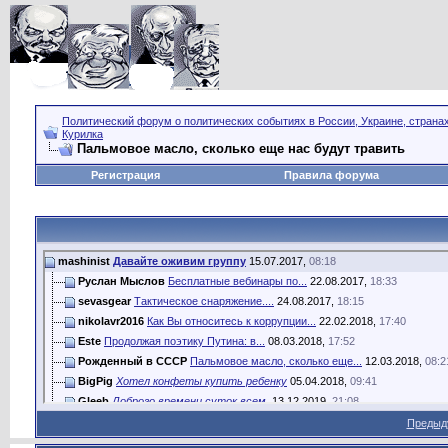
Политический форум о политических событиях в России, Украине, страна
Курилка
Пальмовое масло, сколько еще нас будут травить
Регистрация
Правила форума
mashinist
Давайте оживим группу
15.07.2017,
08:18
Руслан Мыслов
Бесплатные вебинары по...
22.08.2017,
18:33
sevasgear
Тактическое снаряжение....
24.08.2017,
18:15
nikolavr2016
Как Вы относитесь к коррупции...
22.02.2018,
17:40
Este
Продолжая поэтику Путина: в...
08.03.2018,
17:52
Рожденный в СССР
Пальмовое масло, сколько еще...
12.03.2018,
08:2
BigPig
Хотел конфеты купить ребенку
05.04.2018,
09:41
Gleeb
Доброго времени суток всем.
13.12.2019,
21:08
Лееон
привет привет привет
19.12.2019,
09:20
Предыд
Доброслав
Пальмовое масло —...
17.05.2020,
10:40