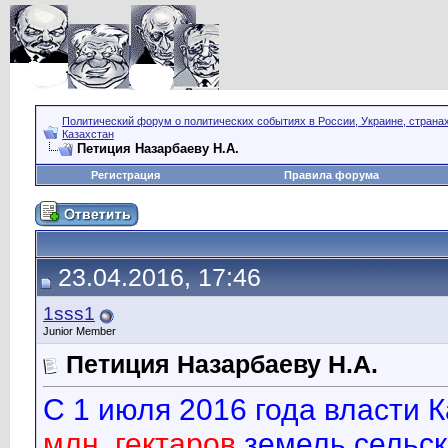
Политический форум о политических событиях в России, Украине, страна
Казахстан
Петиция Назарбаеву Н.А.
Регистрация
Правила форума
23.04.2016, 17:46
1sss1
Junior Member
Петиция Назарбаеву Н.А.
С 1 июля 2016 года власти 
млн. гектаров
земель сельск