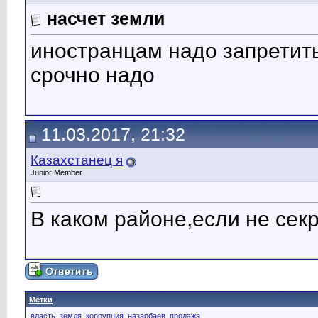
насчет земли
иностранцам надо запретит
срочно надо
11.03.2017, 21:32
Казахстанец я
Junior Member
В каком районе,если не сек
Метки
власть
,
земля
,
коррупция
,
назарбаев
,
продажа