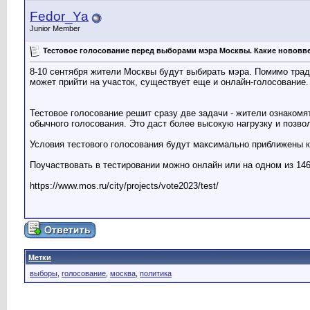
Fedor_Ya
Junior Member
Тестовое голосование перед выборами мэра Москвы. Какие нововв
8-10 сентября жители Москвы будут выбирать мэра. Помимо тра
может прийти на участок, существует еще и онлайн-голосование.
Тестовое голосование решит сразу две задачи - жители ознакомят
обычного голосования. Это даст более высокую нагрузку и позво
Условия тестового голосования будут максимально приближены к
Поучаствовать в тестировании можно онлайн или на одном из 146 
https://www.mos.ru/city/projects/vote2023/test/
Метки
выборы
,
голосование
,
москва
,
политика