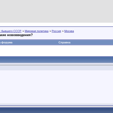
х бывшего СССР.
>
Мировая политика
>
Россия
>
Москва
акие нововведения?
а форума
Справка