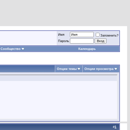
Имя
Запомнить?
Пароль
Сообщество
Календарь
Опции темы
Опции просмотра
#
1