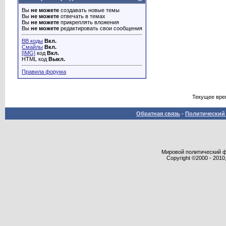
Вы
не можете
создавать новые темы
Вы
не можете
отвечать в темах
Вы
не можете
прикреплять вложения
Вы
не можете
редактировать свои сообщения
BB коды
Вкл.
Смайлы
Вкл.
[IMG]
код
Вкл.
HTML код
Выкл.
Правила форума
Текущее вре
Обратная связь
-
Политический 
Мировой политический фор
Copyright ©2000 - 2010,