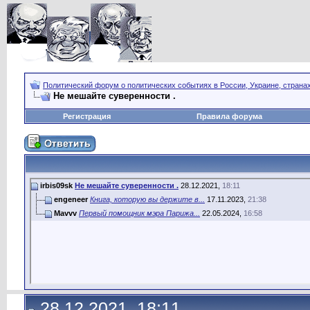
Политический форум о политических событиях в России, Украине, страна
Не мешайте суверенности .
Регистрация
Правила форума
irbis09sk
Не мешайте суверенности .
28.12.2021,
18:11
engeneer
Книга, которую вы держите в...
17.11.2023,
21:38
Mavvv
Первый помощник мэра Парижа...
22.05.2024,
16:58
28.12.2021, 18:11