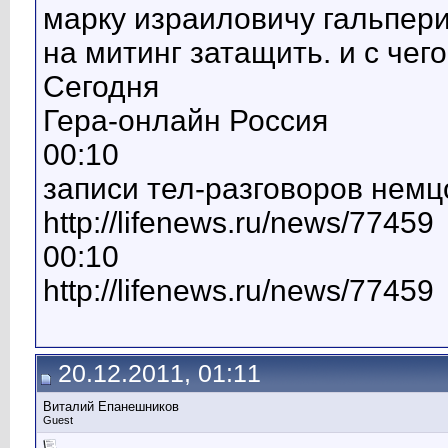
марку израиловичу гальпер
на митинг затащить. и с чег
Сегодня
Гера-онлайн Россия
00:10
записи тел-разговоров немц
http://lifenews.ru/news/77459
00:10
http://lifenews.ru/news/77459
20.12.2011, 01:11
Виталий Епанешников
Guest