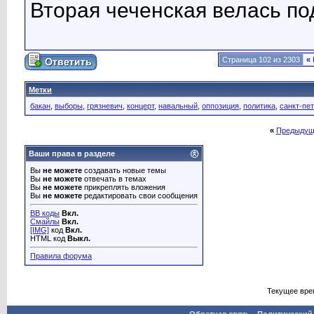
Вторая чеченская велась по
Страница 102 из 2303
«
Метки
бакан
,
выборы
,
грязневич
,
концерт
,
навальный
,
оппозиция
,
политика
,
санкт-пе
«
Предыдущ
Ваши права в разделе
Вы
не можете
создавать новые темы
Вы
не можете
отвечать в темах
Вы
не можете
прикреплять вложения
Вы
не можете
редактировать свои сообщения
BB коды
Вкл.
Смайлы
Вкл.
[IMG]
код
Вкл.
HTML код
Выкл.
Правила форума
Текущее вре