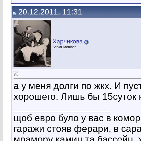
20.12.2011, 11:31
Харчикова
Senior Member
a у мeня долги по жкх. И пус
хорошeго. Лишь бы 15суток 
__________________
щоб евро було у вас в комо
гаражи стояв ферари, в сара
мрамору камин та бассейн, 