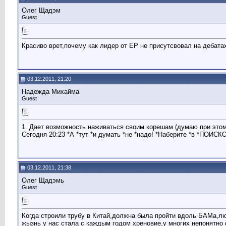
Олег Щадэм
Guest
Красиво врет,почему как лидер от ЕР не присутсвовал на дебата
03.12.2011, 21:20
Надежда Михайма
Guest
1. Дает возможность наживаться своим корешам (думаю при этом
Сегодня 20:23 *А *тут *и думать *не *надо! *Наберите *в *ПОИСК
03.12.2011, 21:38
Олег Щадэмь
Guest
Когда строили трубу в Китай,должна была пройти вдоль БАМа,люд
жызнь у нас стала с каждым годом хреновие,у многих непонятно с