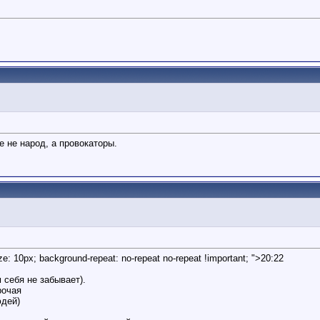
е не народ, а провокаторы.
ze: 10px; background-repeat: no-repeat no-repeat !important; ">20:22
 себя не забывает).
рочая
юдей)