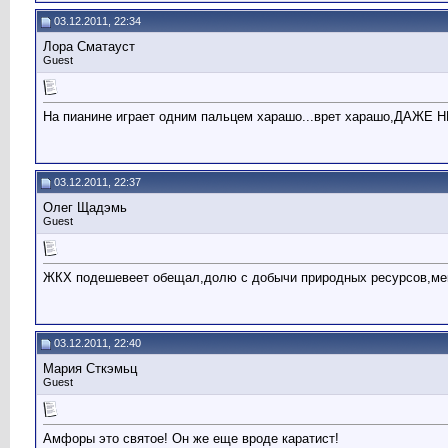
03.12.2011, 22:34
Лора Сматауст
Guest
На пианине играет одним пальцем харашо...врет харашо,Д
03.12.2011, 22:37
Олег Щадэмь
Guest
ЖКХ подешевеет обещал,долю с добычи природных ресурсов,мекк
03.12.2011, 22:40
Мария Сткэмьц
Guest
Амфоры это святое! Он же еще вроде каратист!