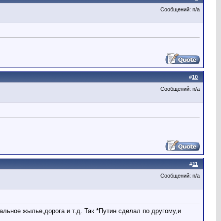
Сообщений: n/a
#
10
Сообщений: n/a
#
11
Сообщений: n/a
льное жылье,дорога и т.д. Так *Путин сделал по другому,и