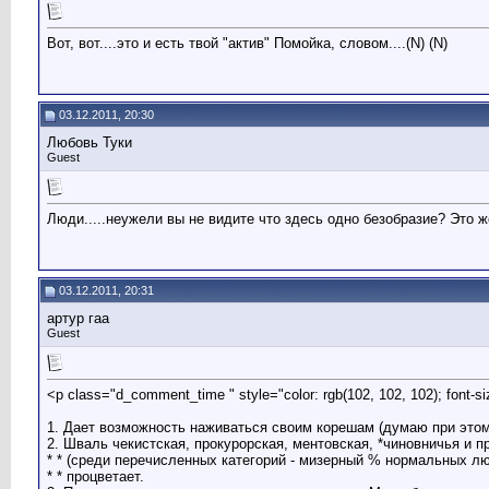
Вот, вот....это и есть твой "актив" Помойка, словом....(N) (N)
03.12.2011, 20:30
Любовь Туки
Guest
Люди.....неужели вы не видите что здесь одно безобразие? Это ж
03.12.2011, 20:31
артур гаа
Guest
<p class="d_comment_time " style="color: rgb(102, 102, 102); font-si
1. Дает возможность наживаться своим корешам (думаю при этом
2. Шваль чекистская, прокурорская, ментовская, *чиновничья и п
* * (среди перечисленных категорий - мизерный % нормальных л
* * процветает.