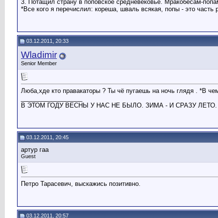
3. Потащил страну в поповское средневековье. Мракобесам-попам
*Все кого я перечислил: кореша, шваль всякая, попы - это часть 
03.12.2011, 20:33
Wladimir
Senior Member
Люба,хде кто правакаторы ? Ты чё пугаешь на ночь глядя . *В че
__________________
В ЭТОМ ГОДУ ВЕСНЫ У НАС НЕ БЫЛО. ЗИМА - И СРАЗУ ЛЕТО.
03.12.2011, 20:45
артур гаа
Guest
Петро Тарасевич, выскажись позитивно.
03.12.2011, 20:57