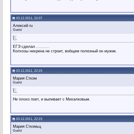
03.12.2011, 22:07
Алексей ru
Guest
ЕГЭ сделал............
Колхозы нихрена не строит, вобщем полезный он мужик.
03.12.2011, 22:23
Мария Сткэм
Guest
Не плохо поет, и выпивает с Михалковым.
03.12.2011, 22:23
Мария Сткэмьц
Guest