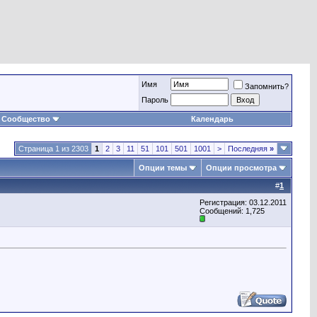
Имя
Запомнить?
Пароль
Сообщество
Календарь
Страница 1 из 2303
1
2
3
11
51
101
501
1001
>
Последняя
»
Опции темы
Опции просмотра
#
1
Регистрация: 03.12.2011
Сообщений: 1,725