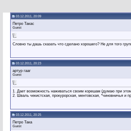
03.12.2011, 20:09
Петро Такас
Guest
Словно ты дашь сказать что сделано хорошего? Не для того груп
03.12.2011, 20:23
артур гааг
Guest
1. Дает возможность наживаться своим корешам (думаю при этом
2. Шваль чекистская, прокурорская, ментовская, *чиновничья и п
03.12.2011, 20:25
Петро Така
Guest