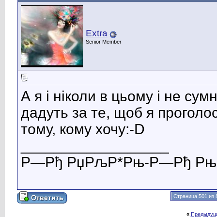
Extra
Senior Member
А я і ніколи в цьому і не сум
дадуть за те, щоб я проголос
тому, кому хочу:-D
__________________
Р—Рђ РџРљР*Рњ-Р—Рђ РњР
Страница 501 из 
«
Предыдущ