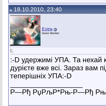
18.10.2010, 23:40
Extra
Senior Member
:-D удержимі УПА. Та нехай к
дурієте вже всі. Зараз вам п
теперішніх УПА:-D
__________________
Р—Рђ РџРљР*Рњ-Р—Рђ РњР