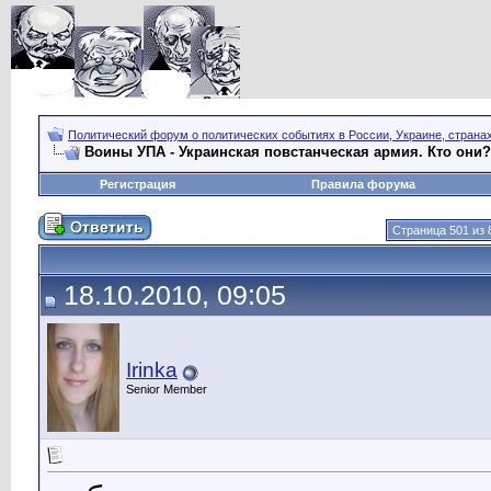
Политический форум о политических событиях в России, Украине, страна
Воины УПА - Украинская повстанческая армия. Кто они?
Регистрация
Правила форума
Страница 501 из 
18.10.2010, 09:05
Irinka
Senior Member