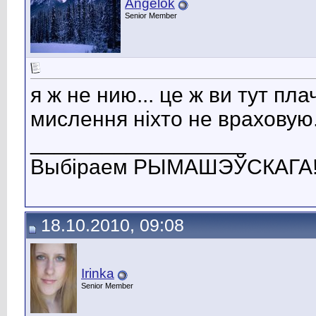
Angelok
Senior Member
я ж не нию... це ж ви тут п
мислення ніхто не враховую.
__________________
Выбіраем РЫМАШЭЎСКАГА
18.10.2010, 09:08
Irinka
Senior Member