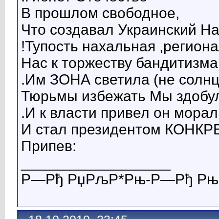
В прошлом свободное,
Что создавал Украинский Н
!Тупость нахальная ,регион
Нас к торжеству бандитизма
.Им ЗОНА светила (не солн
Тюрьмы избежать Мы здобул
.И к власти привел он мор
И стал президентом КОНК
Припев:
__________________
Р—Рђ РџРљР*Рњ-Р—Рђ РњР