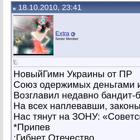
18.10.2010, 23:41
Extra
Senior Member
НовыйГимн Украины от ПР
Союз одержимых деньгами 
Возглавил недавно бандит-б
На всех наплевавши, закон
Нас тянут на ЗОНУ: «Совет
*Припев
:Гибнет Отечество