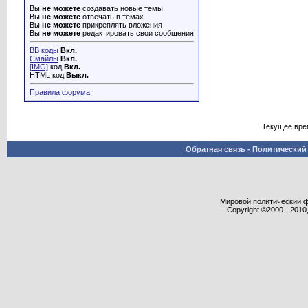
Вы
не можете
создавать новые темы
Вы
не можете
отвечать в темах
Вы
не можете
прикреплять вложения
Вы
не можете
редактировать свои сообщения
BB коды
Вкл.
Смайлы
Вкл.
[IMG]
код
Вкл.
HTML код
Выкл.
Правила форума
Текущее вре
Обратная связь
-
Политический 
Мировой политический фор
Copyright ©2000 - 2010,