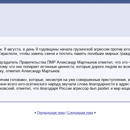
 8 августа, в день 9 годовщины начала грузинской агрессии против юго
располе, чтобы зажечь свечи и почтить память погибших мирных гражд
едседатель Правительства ПМР Александр Мартнынов отметил, что это 
отому что оно попирает истинные ценности, которые дороги людям во вс
ку, отметил Александр Мартынов.
горячим головам», которые, несмотря на уже совершенные преступления,
мени всего юго-осетинского народа звучали слова благодарности в адре
вский, отметил, что благодаря России агрессор был разбит и мир воца
«
Предыдущая тема
|
Следующая тема
»