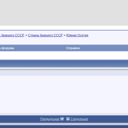
х бывшего СССР.
>
Страны бывшего СССР
>
Южная Осетия
а форума
Справка
Предыдущая
Следующая