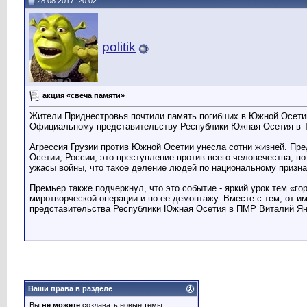
28.08.2017, 20:02
politik
акция «свеча памяти»
Жители Приднестровья почтили память погибших в Южной Осетии.
Официальному представительству Республики Южная Осетия в Ти
Агрессия Грузии против Южной Осетии унесла сотни жизней. Пр
Осетии, России, это преступление против всего человечества, п
ужасы войны, что такое деление людей по национальному призна
Премьер также подчеркнул, что это событие - яркий урок тем «
миротворческой операции и по ее демонтажу. Вместе с тем, от и
представительства Республики Южная Осетия в ПМР Виталий Янко
Ваши права в разделе
Вы
не можете
создавать новые темы