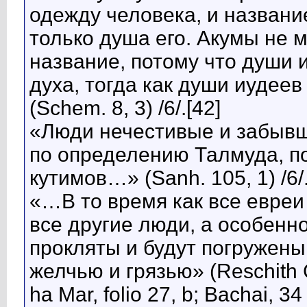
одежду человека, и названи
только душа его. Акумы не м
название, потому что души 
духа, тогда как души иудеев
(Schem. 8, 3) /6/.[42]
«Люди нечестивые и забывшие
по определению Талмуда, п
кутимов…» (Sanh. 105, 1) /6/.
«…В то время как все евреи 
все другие люди, а особенн
прокляты и будут погружены
желчью и грязью» (Reschith C
ha Mar, folio 27, b; Bachai, 3