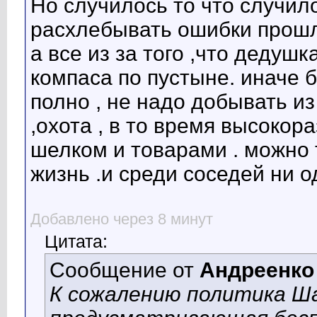
Но случилось то что случило
Гость
"Пришли в палестину, где уже...
03.06.2010,
18:32
расхлебывать ошибки прошл
Гость
Весело тут у вас...Такими...
03.06.2010,
19:24
Гость
достали уже эти...
28.09.2010,
07:45
а все из за того ,что дедуш
Гость
до поры до времени у них есть...
28.09.2010,
11:16
Гость
Денису Карпенко! Да кто же...
28.09.2010,
15:17
компаса по пустыне. иначе 
Гость
Привет!Бродяга!(B)
29.09.2010,
08:21
Гость
УКРАИНСКИЙ НАРОД---это...
29.09.2010,
12:53
полно , не надо добывать и
,охота , в то время высокор
шелком и товарами . можно т
жизнь .и среди соседей ни о
Добавлено через 8 минут
Цитата:
Сообщение от
Андреенко
К сожалению политика Ш