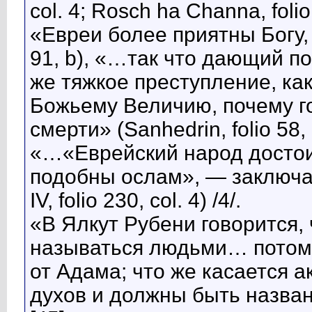
col. 4; Rosch ha Channa, folio 
«Евреи более приятны Богу, 
91, b), «…так что дающий 
же тяжкое преступление, ка
Божьему Величию, почему г
смерти» (Sanhedrin, folio 58, b
«…«Еврейский народ достои
подобны ослам», — заключа
IV, folio 230, col. 4) /4/.
«В Ялкут Рубени говорится,
называться людьми… потому
от Адама; что же касается 
духов и должны быть названы