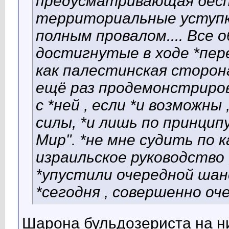
предусматривающая бес
территориальные уступки
полным провалом.... Все
достигнутые в ходе *пер
как палестинская сторона
ещё раз продемонстриров
с *ней , если *и возможны
силы, *и лишь по принцип
Мир". *не мне судить по 
израильское руководство
*упустили очередной шан
*сегодня , совершенно очев
Шарона бульдозериста на ни