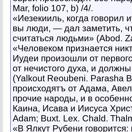
Mar, folio 107, b) /4/.
«Иезекииль, когда говорил и
вы люди, — дал заметить, ч
считаться людьми» (Abod. Zar.
«Человеком признается никт
Иудеи произошли от первого
от нечистого духа, и должн
(Yalkout Reoubeni. Parasha Ber
происходятъ от Адама, Авел
прочие народы, и в особенно
Каина, Исава и Иисуса Христа
Adam; Buxt. Lex. Chald. Thalm.
«В Ялкут Рубени говорится: 