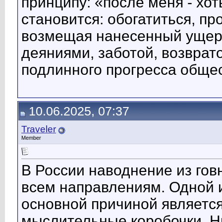
принципу: «после меня - хот
становится: обогатиться, про
возмещая нанесенный ущерб
деяниями, заботой, возврато
подлинного прогресса общес
10.06.2025, 07:37
Traveler
Member
В России наводнение из говн
всем направлениям. Одной и
основной причиной является
мыслительные коробочки. Ни