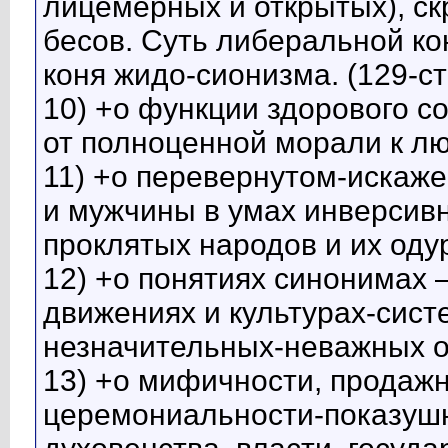
лицемерных и открытых), с
бесов. Суть либеральной ко
коня жидо-сионизма. (129-с
10) +о функции здорового с
от полноценной морали к л
11) +о перевернутом-искаж
и мужчины в умах инверсив
проклятых народов и их оду
12) +о понятиях синонимах –
движениях и культурах-систе
незначительных-неважных о
13) +о мифичности, продаж
церемониальности-показушн