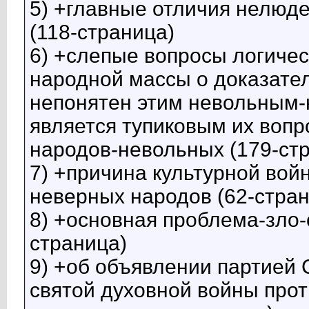
5) +главные отличия нелюд
(118-страница)
6) +слепые вопросы логичес
народной массы о доказател
непонятен этим невольным-
является тупиковым их воп
народов-невольных (179-ст
7) +причина культурной вой
неверных народов (62-стран
8) +основная проблема-зло-
страница)
9) +об объявлении партией 
святой духовной войны про