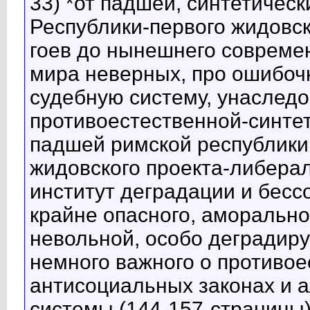
33) *от падшей, синтетичес
Республики-первого жидовск
гоев до нынешнего современ
мира неверных, про ошибо
судебную систему, унаслед
противоестественной-синтет
падшей римской республики
жидовского проекта-либера
институт деградации и бесс
крайне опасного, аморально
невольной, особо деградир
немного важного о противо
антисоциальных законах и 
системы (144-157-страницы