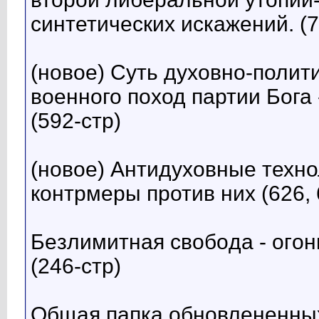
синтетических искажений. (7
(новое) Суть духовно-полити
военного поход партии Бога
(592-стр)
(новое) Антидуховные техно
контрмеры против ниx (626, 6
Бeзлимитнaя свoбoда - огoн
(246-cтp)
Общая папка обновлененны