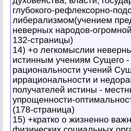
духовенства, власти, госуда
глубокого-рефлексорно-под
либерализмом(учением пред
неверных народов-огромной
132-страницы)
14) +о легкомыслии неверн
истинным учениям Сущего - 
рациональности учений Суще
иррациональности и недора
получателей истины - местн
упрощенности-оптимальност
(178-страница)
15) +кратко о жизненно важ
физических социальных орга