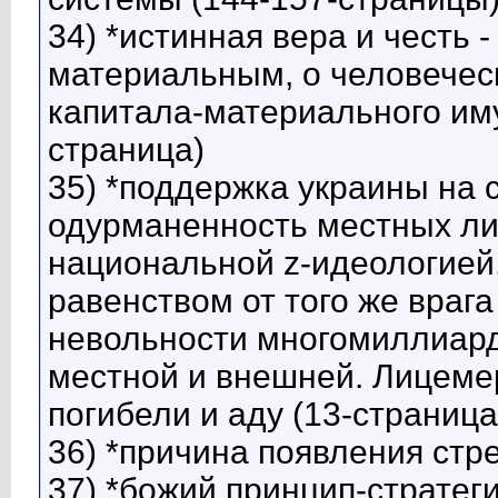
34) *истинная вера и честь 
материальным, о человеческ
капитала-материального иму
страница)
35) *поддержка украины на 
одурманенность местных ли
национальной z-идеологие
равенством от того же врага
невольности многомиллиард
местной и внешней. Лицемер
погибели и аду (13-страница
36) *причина появления стр
37) *божий принцип-стратег