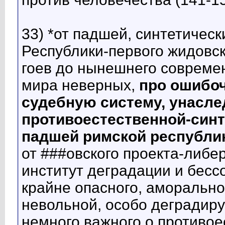
33) *от падшей, синтетичес
Республики-первого жидовск
гоев до нынешнего современ
мира неверных,
про ошибо
судебную систему, унасле
противоестественной-синт
падшей римской республи
от ###овского проекта-либ
институт деградации и бесс
крайне опасного, аморально
невольной, особо деградир
немного важного о противо