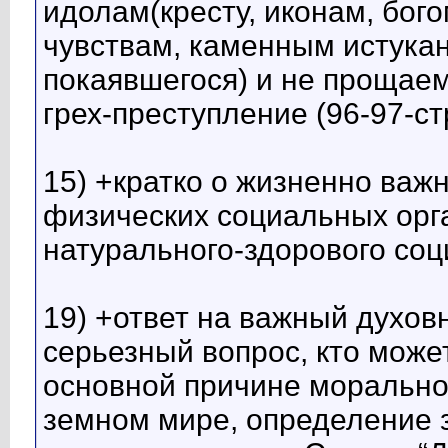
идолам(кресту, иконам, бого
чувствам, каменным истука
покаявшегося) и не прощае
грех-преступление (96-97-с
15) +кратко о жизненно важ
физических социальных орга
натурального-здорового соц
19) +ответ на важный духо
серьезный вопрос, кто может
основной причине морально
земном мире, определение 