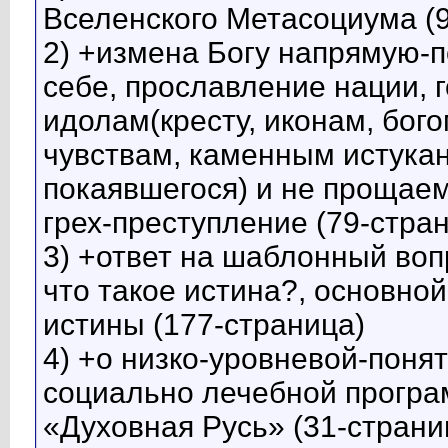
Вселенского Метасоциума (
2) +измена Богу напрямую-
себе, прославление нации, 
идолам(кресту, иконам, бого
чувствам, каменным истука
покаявшегося) и не прощае
грех-преступление (79-стра
3) +ответ на шаблонный воп
что такое истина?, основной
истины (177-страница)
4) +о низко-уровневой-пон
социально лечебной програ
«Духовная Русь» (31-страни