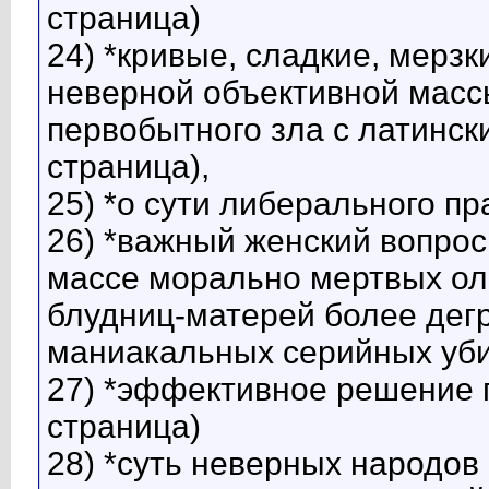
страница)
24) *кривые, сладкие, мерз
неверной объективной масс
первобытного зла с латинс
страница),
25) *о сути либерального пр
26) *важный женский вопро
массе морально мертвых о
блудниц-матерей более дег
маниакальных серийных уби
27) *эффективное решение 
страница)
28) *суть неверных народов 