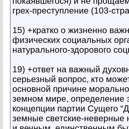
покаявшегося) и не прощае
грех-преступление (103-стр
15) +кратко о жизненно важ
физических социальных орга
натурального-здорового соц
19) +ответ на важный духо
серьезный вопрос, кто может
основной причине морально
земном мире, определение 
концепции партии Сущего “Д
земные светские-неверные 
и вечным, единственным бы