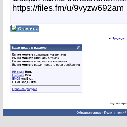
https://files.fm/u/9vyzw692am
«
Предыдущ
Ваши права в разделе
Вы
не можете
создавать новые темы
Вы
не можете
отвечать в темах
Вы
не можете
прикреплять вложения
Вы
не можете
редактировать свои сообщения
BB коды
Вкл.
Смайлы
Вкл.
[IMG]
код
Вкл.
HTML код
Выкл.
Правила форума
Текущее вре
Обратная связь
-
Политический 