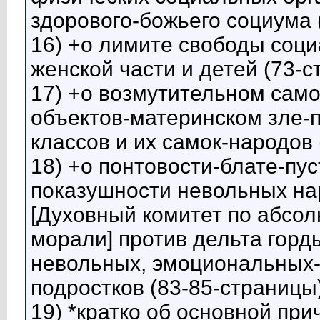
здорового-божьего социума 
16) +о лимите свободы соци
женской части и детей (73-с
17) +о возмутительном сам
объектов-материнском зле-п
классов и их самок-народов 
18) +о понтовости-блате-пу
показушности невольных на
[Духовный комитет по абсо
морали] против дельта горды
невольных, эмоциональных-
подростков (83-85-страницы
19) *кратко об основной пр