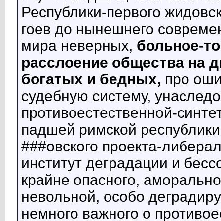
Республики-первого жидовск
гоев до нынешнего современ
мира неверных,
больное-то
расслоение общества на д
богатых и бедных,
про оши
судебную систему, унаслед
противоестественной-синтет
падшей римской республики
###овского проекта-либера
институт деградации и бесс
крайне опасного, аморально
невольной, особо деградир
немного важного о противо