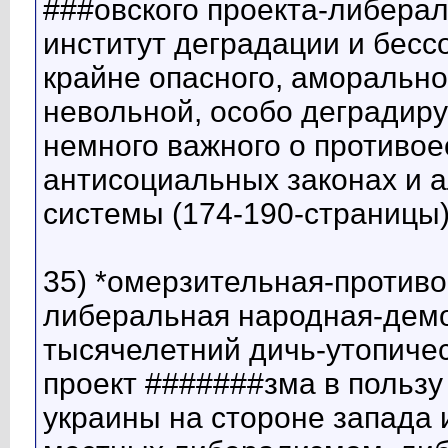
###овского проекта-либера
институт деградации и бесс
крайне опасного, аморально
невольной, особо деградир
немного важного о противо
антисоциальных законах и 
системы (174-190-страницы
35) *омерзительная-противо
либеральная народная-демо
тысячелетний дичь-утопиче
проект #######зма в пользу
украины на стороне запада 