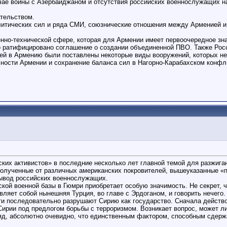
учае войны с Азербайджаном и отсутствия российских военнослужащих н
ательством.
итических сил и ряда СМИ, союзнические отношения между Арменией и 
енно-технической сфере, которая для Армении имеет первоочередное зн
о ратифицировано соглашение о создании объединенной ПВО. Также Рос
ей в Армению были поставлены некоторые виды вооружений, которых нет
ности Армении и сохранение баланса сил в Нагорно-Карабахском конфли
ких активистов» в последние несколько лет главной темой для разжига
 полученные от различных американских покровителей, вышеуказанные «
вывод российских военнослужащих.
кой военной базы в Гюмри приобретает особую значимость. Не секрет, ч
вляет собой нынешняя Турция, во главе с Эрдоганом, и говорить нечего.
сти последовательно разрушают Сирию как государство. Сначала действ
Сирии под предлогом борьбы с терроризмом. Возникает вопрос, может ли 
ляд, абсолютно очевидно, что единственным фактором, способным сдерж