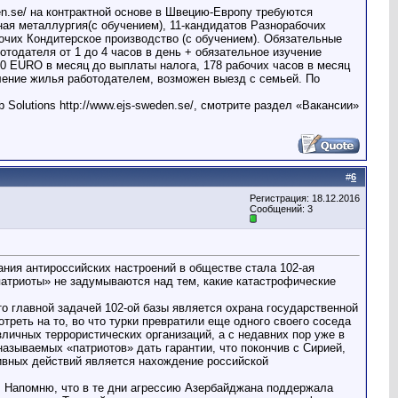
.se/ на контрактной основе в Швецию-Европу требуются
ная металлургия(с обучением), 11-кандидатов Разнорабочих
очих Кондитерское производство (с обучением). Обязательные
ботодателя от 1 до 4 часов в день + обязательное изучение
50 EURO в месяц до выплаты налога, 178 рабочих часов в месяц
ление жилья работодателем, возможен выезд с семьей. По
olutions http://www.ejs-sweden.se/, смотрите раздел «Вакансии»
#
6
Регистрация: 18.12.2016
Сообщений: 3
ания антироссийских настроений в обществе стала 102-ая
патриоты» не задумываются над тем, какие катастрофические
о главной задачей 102-ой базы является охрана государственной
отреть на то, во что турки превратили еще одного своего соседа
личных террористических организаций, а с недавних пор уже в
называемых «патриотов» дать гарантии, что покончив с Сирией,
ивных действий является нахождение российской
. Напомню, что в те дни агрессию Азербайджана поддержала