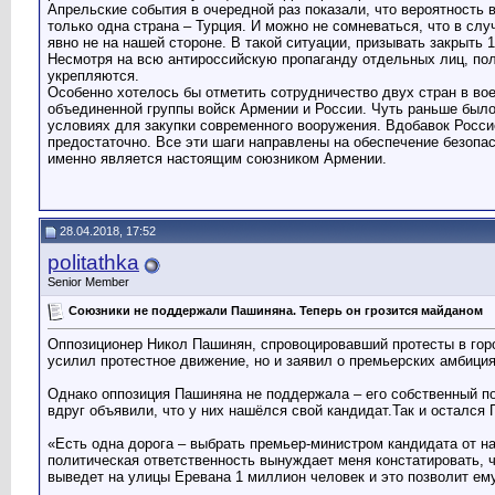
Апрельские события в очередной раз показали, что вероятность
только одна страна – Турция. И можно не сомневаться, что в сл
явно не на нашей стороне. В такой ситуации, призывать закрыть 
Несмотря на всю антироссийскую пропаганду отдельных лиц, пол
укрепляются.
Особенно хотелось бы отметить сотрудничество двух стран в во
объединенной группы войск Армении и России. Чуть раньше был
условиях для закупки современного вооружения. Вдобавок Росси
предостаточно. Все эти шаги направлены на обеспечение безопас
именно является настоящим союзником Армении.
28.04.2018, 17:52
politathka
Senior Member
Союзники не поддержали Пашиняна. Теперь он грозится майданом
Оппозиционер Никол Пашинян, спровоцировавший протесты в горо
усилил протестное движение, но и заявил о премьерских амбиция
Однако оппозиция Пашиняна не поддержала – его собственный по
вдруг объявили, что у них нашёлся свой кандидат.Так и остался
«Есть одна дорога – выбрать премьер-министром кандидата от на
политическая ответственность вынуждает меня констатировать, ч
выведет на улицы Еревана 1 миллион человек и это позволит ему