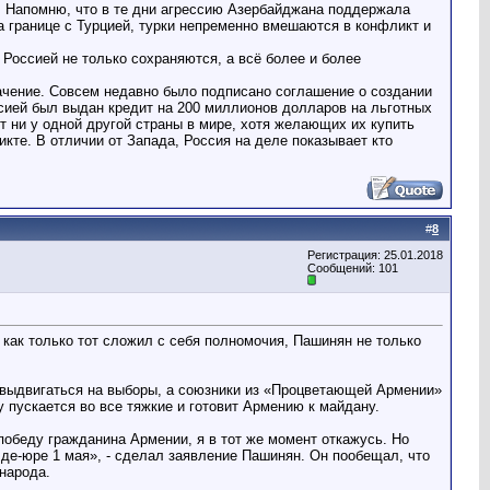
. Напомню, что в те дни агрессию Азербайджана поддержала
а границе с Турцией, турки непременно вмешаются в конфликт и
Россией не только сохраняются, а всё более и более
ачение. Совсем недавно было подписано соглашение о создании
сией был выдан кредит на 200 миллионов долларов на льготных
 ни у одной другой страны в мире, хотя желающих их купить
кте. В отличии от Запада, Россия на деле показывает кто
#
8
Регистрация: 25.01.2018
Сообщений: 101
как только тот сложил с себя полномочия, Пашинян не только
г выдвигаться на выборы, а союзники из «Процветающей Армении»
 пускается во все тяжкие и готовит Армению к майдану.
победу гражданина Армении, я в тот же момент откажусь. Но
 де-юре 1 мая», - сделал заявление Пашинян. Он пообещал, что
 народа.