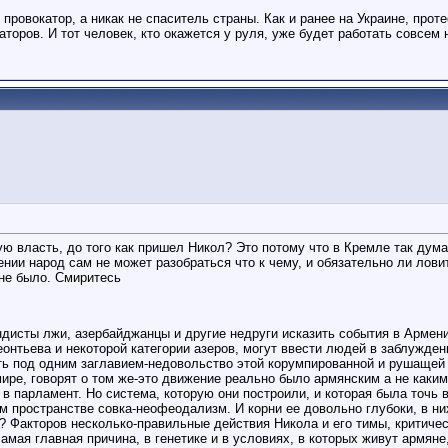
ровокатор, а никак не спаситель страны. Как и ранее на Украине, прот
торов. И тот человек, кто окажется у руля, уже будет работать совсем 
ую власть, до того как пришел Никол? Это потому что в Кремле так дум
нии народ сам не может разобраться что к чему, и обязательно ли ловит
 не было. Смиритесь
дисты лжи, азербайджанцы и другие недруги исказить события в Армении,
нтьева и некоторой категории азеров, могут ввести людей в заблуждени
ть под одним заглавием-недовольство этой корумпированной и рушащей 
ире, говорят о том же-это движение реально было армянским а не каким
в парламент. Но система, которую они построили, и которая была точь 
ем пространстве совка-неофеодализм. И корни ее довольно глубоки, в н
и? Факторов несколько-правильные действия Никола и его тимы, критиче
самая главная причина, в генетике и в условиях, в которых живут армян