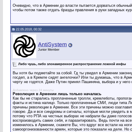
Очевидно, что в Армении до власти пытается дорваться обычный п
чтобы потом также отдать бразды правления в руки западных кура
22.05.2018, 00:32
AntiSystem
Junior Member
Либо чушь, либо злонамеренное распространение ложной инфы
Вы хотя бы подметайте за собой. Гд ты увидел в Армении законн
госдеп, а в Кремле сидят ангелочки? Или ты думаешь, что в Арме
черту не годятся. Даже Путин принял Пашиняна, выбора и у него
Добавлено через 24 минуты
Революция в Армении лишь только началась
Как бы не старались проплаченные тролли, кремлеботы, пропоган
факты и истина налицо. Только проплаченные СМИ, люди типа Лео
причины революции в Армении. Все эти причины можно озаглави
говорю. Да и все синдромы и сигналы, которые могли увидеть в м
потому что РПА на честных выборах не набрали бы даже голосов 
воспроизводить самих себя, и паразитировать. Ведь почти на вс
изменилось в Армении, скажете Вы, что вдруг все встали на ног
самооргонизованности армян, которые это показали на деле. Но 