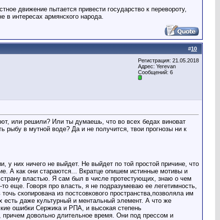
естное движение пытается привести государство к перевороту,
не в интересах армянского народа.
#
10
Регистрация: 21.05.2018
Адрес: Yerevan
Сообщений: 6
ают, или решили? Или ты думаешь, что во всех бедах виноват
ь рыбу в мутной воде? Да и не получится, твои прогнозы ни к
 у них ничего не выйдет. Не выйдет по той простой причине, что
е. А как они стараются... Вкратце опишем истинные мотивы и
страну властью. Я сам был в числе протестующих, знаю о чем
-то еще. Говоря про власть, я не подразумеваю ее легетимность,
в точь скопирована из постсовкового пространства,позволяла им
их есть даже культурный и ментальный элемент. А что же
ские ошибки Сержика и РПА, и высокая степень
е, причем довольно длительное время. Они под прессом и