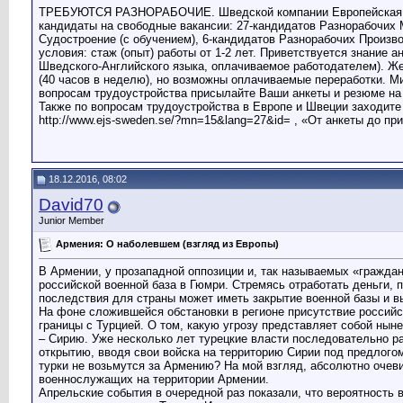
ТРЕБУЮТСЯ РАЗНОРАБОЧИЕ. Шведской компании Европейская Биржа
кандидаты на свободные вакансии: 27-кандидатов Разнорабочих 
Судостроение (с обучением), 6-кандидатов Разнорабочих Произв
условия: стаж (опыт) работы от 1-2 лет. Приветствуется знание а
Шведского-Английского языка, оплачиваемое работодателем). Жел
(40 часов в неделю), но возможны оплачиваемые переработки. М
вопросам трудоустройства присылайте Ваши анкеты и резюме на э
Также по вопросам трудоустройства в Европе и Швеции заходите 
http://www.ejs-sweden.se/?mn=15&lang=27&id= , «От анкеты до пр
18.12.2016, 08:02
David70
Junior Member
Армения: О наболевшем (взгляд из Европы)
В Армении, у прозападной оппозиции и, так называемых «граждан
российской военной база в Гюмри. Стремясь отработать деньги,
последствия для страны может иметь закрытие военной базы и 
На фоне сложившейся обстановки в регионе присутствие российск
границы с Турцией. О том, какую угрозу представляет собой ныне
– Сирию. Уже несколько лет турецкие власти последовательно р
открытию, вводя свои войска на территорию Сирии под предлогом
турки не возьмутся за Армению? На мой взгляд, абсолютно очев
военнослужащих на территории Армении.
Апрельские события в очередной раз показали, что вероятность