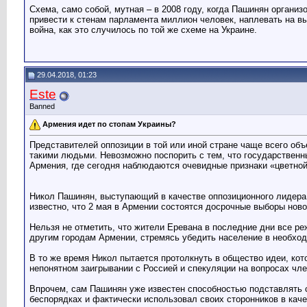
Схема, само собой, мутная – в 2008 году, когда Пашинян органи
привести к стенам парламента миллион человек, наплевать на вы
война, как это случилось по той же схеме на Украине.
29.04.2018, 01:23
Este
Banned
Армения идет по стопам Украины?
Представителей оппозиции в той или иной стране чаще всего об
такими людьми. Невозможно поспорить с тем, что государственны
Армения, где сегодня наблюдаются очевидные признаки «цветно
Никол Пашинян, выступающий в качестве оппозиционного лидера, 
известно, что 2 мая в Армении состоятся досрочные выборы нов
Нельзя не отметить, что жители Еревана в последние дни все ре
другим городам Армении, стремясь убедить население в необхо
В то же время Никол пытается протолкнуть в общество идеи, кот
непонятном заигрывании с Россией и спекуляции на вопросах чл
Впрочем, сам Пашинян уже известен способностью подставлять св
беспорядках и фактически использовал своих сторонников в каче