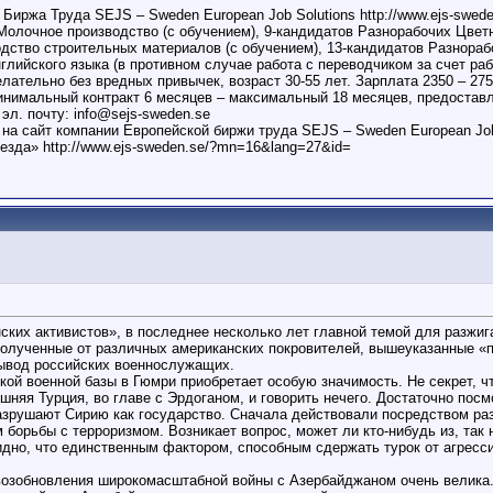
 Труда SEJS – Sweden European Job Solutions http://www.ejs-sweden
Молочное производство (с обучением), 9-кандидатов Разнорабочих Цвет
одство строительных материалов (с обучением), 13-кандидатов Разнораб
нглийского языка (в противном случае работа с переводчиком за счет ра
ательно без вредных привычек, возраст 30-55 лет. Зарплата 2350 – 27
инимальный контракт 6 месяцев – максимальный 18 месяцев, предостав
л. почту: info@sejs-sweden.se
на сайт компании Европейской биржи труда SEJS – Sweden European Job S
иезда» http://www.ejs-sweden.se/?mn=16&lang=27&id=
ских активистов», в последнее несколько лет главной темой для разжиг
 полученные от различных американских покровителей, вышеуказанные «
вывод российских военнослужащих.
ой военной базы в Гюмри приобретает особую значимость. Не секрет, чт
шняя Турция, во главе с Эрдоганом, и говорить нечего. Достаточно посм
азрушают Сирию как государство. Сначала действовали посредством раз
 борьбы с терроризмом. Возникает вопрос, может ли кто-нибудь из, так 
идно, что единственным фактором, способным сдержать турок от агресс
 возобновления широкомасштабной войны с Азербайджаном очень велика