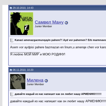
29.10.2010, 14:43
Самвел Ману
Junior Member
Kanaci amenazgacmunqayin pahere?! Ayd vor pahernen? Erb marmnavorom,
Asem vor aydpisi pahere bazmazan en linum,u amenqe chen vor karoq
__________________
Я люблю МОЙ МИР и МОЮ РОДИНУ!
06.11.2010, 10:20
Милена
Junior Member
давайте кждый из нас напишет как он любит нашу АРМЕНИЮ!!!!!!!
давайте каждый из нас напишет как он любит нашу АРМЕНИЮ!!!!!
__________________