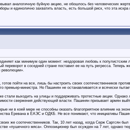
зовывал аналогичную буйную акцию, не обошлось без человеческих жертв,
боры и единолично захватить власть, есть большой риск, что эта искр
ъединяет как минимум один момент: нездоровая любовь к популистским 
й переворот в соседней стране поставил ее на путь регресса. Теперь же
й революции».
готов пойти на все, лишь бы настроить своих соотечественников проти
ого премьер-министра. Но Пашинян не останавливается и всячески пытае
же стали выходить на улицы и поддерживать протестные акции. Однако л
димости свержения действующей власти. Пашинян призывает армян выйти
орые ни в коей мере не способны оказать благоприятное влияние на экон
енства Еревана в ЕАЭС и ОДКБ. Не все понимают, что инициативы Пашин
оих же соотечественников. Так, 10 лет назад, когда Серж Саргсян был 
стве «пушечного мяса». Оппозиционер был осужден на 7 лет, однако тю