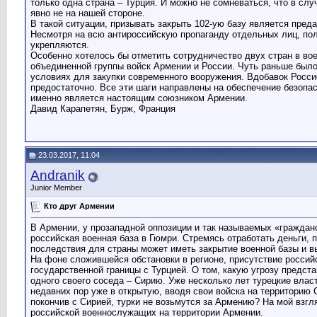
только одна страна – Турция. И можно не сомневаться, что в сл
явно не на нашей стороне.
В такой ситуации, призывать закрыть 102-ую базу является пред
Несмотря на всю антироссийскую пропаганду отдельных лиц, пол
укрепляются.
Особенно хотелось бы отметить сотрудничество двух стран в во
объединенной группы войск Армении и России. Чуть раньше был
условиях для закупки современного вооружения. Вдобавок Росси
предостаточно. Все эти шаги направлены на обеспечение безопас
именно является настоящим союзником Армении.
Давид Карапетян, Бурж, Франция
23.03.2017, 11:04
Andranik
Junior Member
Кто друг Армении
В Армении, у прозападной оппозиции и так называемых «гражданс
российская военная база в Гюмри. Стремясь отработать деньги,
последствия для страны может иметь закрытие военной базы и 
На фоне сложившейся обстановки в регионе, присутствие российс
государственной границы с Турцией. О том, какую угрозу предста
одного своего соседа – Сирию. Уже несколько лет турецкие вла
недавних пор уже в открытую, вводя свои войска на территорию 
покончив с Сирией, турки не возьмутся за Армению? На мой взг
российской военнослужащих на территории Армении.