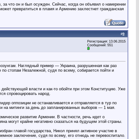
 за что он и был осужден. Сейчас, когда он объявил о намерении
а может превратиться в пламя и Армению захлестнет гражданская
#
9
Регистрация: 13.06.2015
Сообщений: 551
лозунгам. Наглядный пример — Украина, разрушенная как раз
 по стопам Незалежной, судя по всему, собирается пойти и
в действующей власти и как-то обойти при этом Конституцию. Уже
тся спровоцировать народ.
идер оппозиции не останавливается и отправляется в тур по
 на митинги за день до запланированных выборов — 1 мая.
омическое развитие Армении. В частности, речь идет о
яна могут крайне негативно сказаться на будущем этой страны.
избран главой государства, Никол принял активное участие в
ремное заключение, судя по всему, его отнюдь не перевоспитало.