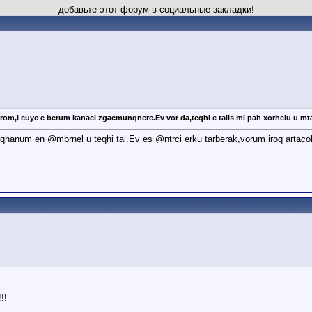
добавьте этот форум в социальные закладки!
i cuyc e berum kanaci zgacmunqnere.Ev vor da,teqhi e talis mi pah xorhelu u mta
hanum en @mbrnel u teqhi tal.Ev es @ntrci erku tarberak,vorum iroq artaco
!!