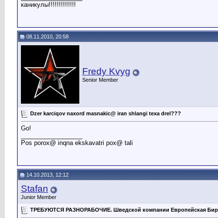
каникулы!!!!!!!!!!!!!!
08.11.2010, 20:58
Fredy Kvyg
Senior Member
Dzer karciqov naxord masnakic@ iran shlangi texa drel???
Go!
__________________
Pos porox@ inqna ekskavatri pox@ tali
14.10.2013, 12:12
Stafan
Junior Member
ТРЕБУЮТСЯ РАЗНОРАБОЧИЕ. Шведской компании Европейская Бир