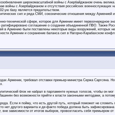
 возобновления широкомасштабной войны с Азербайджаном очень велика
учае войны с Азербайджаном и отсутствия российских военнослужащих н
102-ую базу является предательством.
итических сил и ряда СМИ, союзнические отношения между Арменией и 
енно-технической сфере, которое для Армении имеет первоочередное зн
о ратифицировано соглашение о создании объединенной ПВО. Также Рос
ей в Армению были поставлены некоторые виды вооружений, которых нет
ности Армении и сохранение баланса сил в Нагорно-Карабахском конфли
дах Армении, требовал отставки премьер-министра Сержа Саргсяна. Но 
х.
литический блок не набрал в парламенте нужных голосов, чтобы он мо
 Пашинян без возможности прийти к власти законными методами, а потому
рода. Если я пойму, что есть другой путь, который поможет не сломить 
то нет другого варианта и де-факто победа должна быть зафиксирована
, вне зависимости от итогов выборов, провозгласить себя премьером от