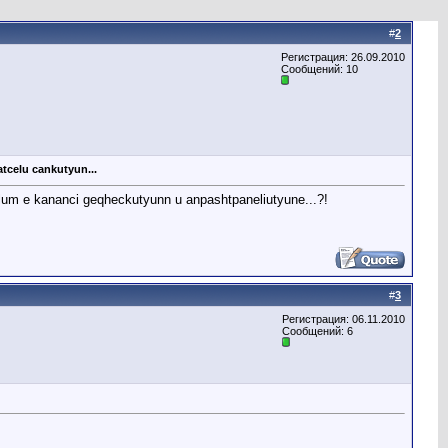
#
2
Регистрация: 26.09.2010
Сообщений: 10
tcelu cankutyun...
lum e kananci geqheckutyunn u anpashtpaneliutyune...?!
#
3
Регистрация: 06.11.2010
Сообщений: 6