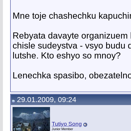
Mne toje chashechku kapuchi
Rebyata davayte organizuem k
chisle sudeystva - vsyo budu d
lutshe. Kto eshyo so mnoy?
Lenechka spasibo, obezateln
29.01.2009, 09:24
Tutiyo Song
Junior Member