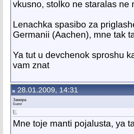
vkusno, stolko ne staralas ne 
Lenachka spasibo za priglashe
Germanii (Aachen), mne tak t
Ya tut u devchenok sproshu ka
vam znat
28.01.2009, 14:31
Замира
Guest
Mne toje manti pojalusta, ya ta