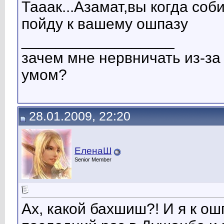
Тааак...Азамат,вы когда со
пойду к вашему ошпазу
__________________
зачем мне нервничать из-за 
умом?
28.01.2009, 22:20
ЕленаШ
Senior Member
Ах, какой бахшиш?! И я к ош