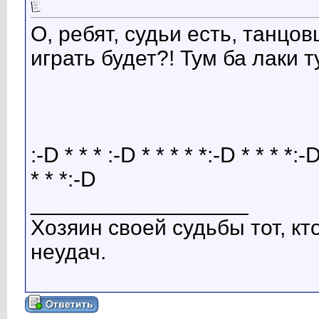
О, ребят, судьи есть, танцов
играть будет?! Тум ба лаки т
:-D * * * :-D * * * * *:-D * * * *:-D
* * *:-D
__________________
Хозяин своей судьбы тот, к
неудач.