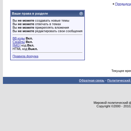
«
Предыдущ
Ваши права в разделе
Вы
не можете
создавать новые темы
Вы
не можете
отвечать в темах
Вы
не можете
прикреплять вложения
Вы
не можете
редактировать свои сообщения
BB коды
Вкл.
Смайлы
Вкл.
[IMG]
код
Вкл.
HTML код
Выкл.
Правила форума
Текущее вре
Обратная связь
-
Политический 
Мировой политический фор
Copyright ©2000 - 2010,