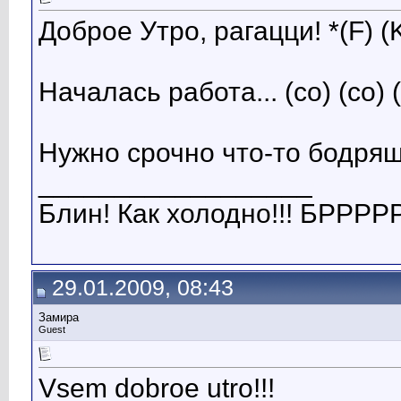
Доброе Утро, рагацци! *(F) (K
Началась работа... (co) (co) (
Нужно срочно что-то бодряще
__________________
Блин! Как холодно!!! БРРРРР
29.01.2009, 08:43
Замира
Guest
Vsem dobroe utro!!!