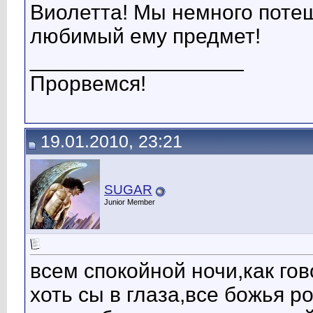
Виолетта! Мы немного потеш
любимый ему предмет!
__________________
Прорвемся!
19.01.2010, 23:21
SUGAR
Junior Member
всем спокойной ночи,как гово
хоть сы в глаза,все божья р