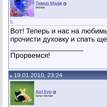
Тимур Мэдж
Member
Вот! Теперь и нас на любим
прочисти духовку и спать ще
__________________
Прорвемся!
19.01.2010, 23:24
АртХур
Senior Member