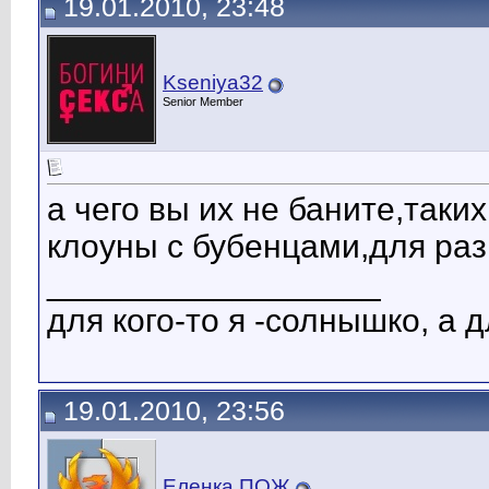
19.01.2010, 23:48
Kseniya32
Senior Member
а чего вы их не баните,таки
клоуны с бубенцами,для ра
__________________
для кого-то я -солнышко, а д
19.01.2010, 23:56
Еленка ПОЖ