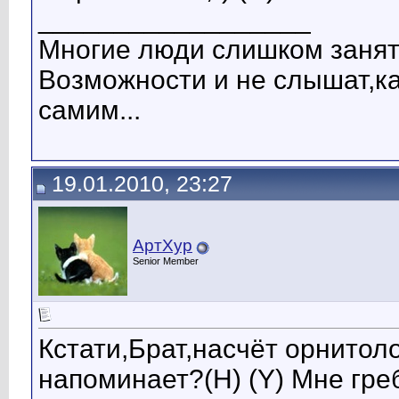
__________________
Многие люди слишком заняты
Возможности и не слышат,ка
самим...
19.01.2010, 23:27
АртХур
Senior Member
Кстати,Брат,насчёт орнитоло
напоминает?(H) (Y) Мне греб