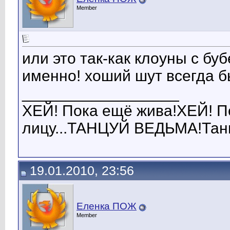
Member
или это так-как клоуны с б
именно! хоший шут всегда б
__________________
ХЕЙ! Пока ещё жива!ХЕЙ! Пок
лицу...ТАНЦУЙ ВЕДЬМА!Танц
19.01.2010, 23:56
Еленка ПОЖ
Member