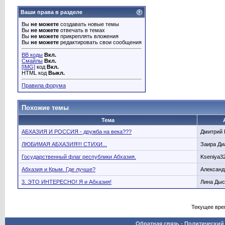
Ваши права в разделе
Вы
не можете
создавать новые темы
Вы
не можете
отвечать в темах
Вы
не можете
прикреплять вложения
Вы
не можете
редактировать свои сообщения
BB коды
Вкл.
Смайлы
Вкл.
[IMG]
код
Вкл.
HTML код
Выкл.
Правила форума
Похожие темы
Тема
АБХАЗИЯ И РОССИЯ - дружба на века???
Дмитрий 
ЛЮБИМАЯ АБХАЗИЯ!!! СТИХИ...
Заира Ди
Государственный флаг республики Абхазия.
Kseniya3
Абхазия и Крым. Где лучше?
Александ
3. ЭТО ИНТЕРЕСНО! Я и Абхазия!
Лина Дыс
Текущее вре
Обратная связь
-
Политический 