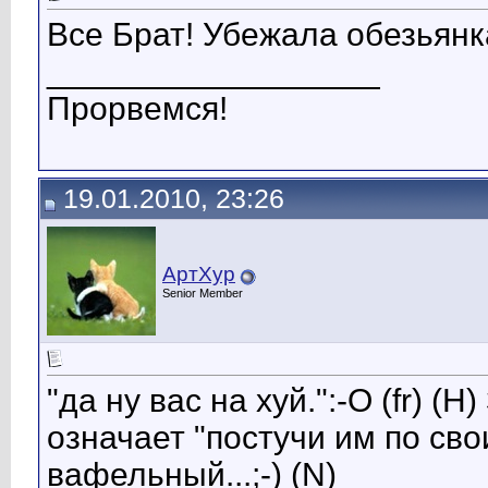
Все Брат! Убежала обезьянк
__________________
Прорвемся!
19.01.2010, 23:26
АртХур
Senior Member
"да ну вас на хуй.":-O (fr) (
означает "постучи им по сво
вафельный...;-) (N)