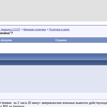
х бывшего СССР.
>
Мировая политика
>
Политика в мире
 война"?
а форума
Справка
боевик: за 2 часа 20 минут американские военные вывезли действующег
 $50 за баррель.