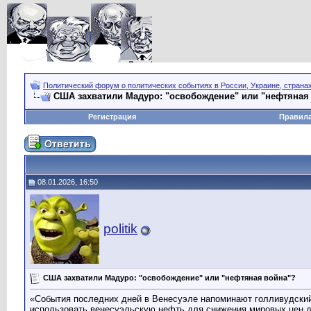
Политический форум о политических событиях в России, Украине, страна
США захватили Мадуро: "освобождение" или "нефтяная
Регистрация
Правил
08.01.2026, 16:50
politik
США захватили Мадуро: "освобождение" или "нефтяная война"?
«События последних дней в Венесуэле напоминают голливудский 
использовать венесуэльскую нефть для снижения мировых цен до