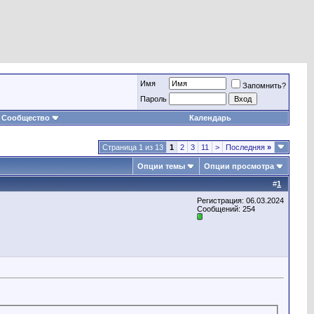
Имя
Запомнить?
Пароль
Сообщество
Календарь
Страница 1 из 13
1
2
3
11
>
Последняя
»
Опции темы
Опции просмотра
#
1
Регистрация: 06.03.2024
Сообщений: 254