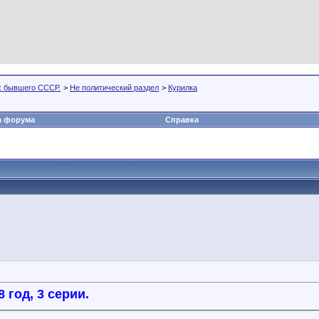
х бывшего СССР.
>
Не политический раздел
>
Курилка
а форума
Справка
год, 3 серии.