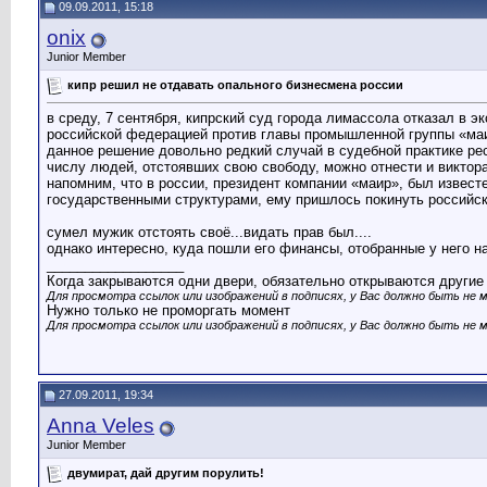
09.09.2011, 15:18
onix
Junior Member
кипр решил не отдавать опального бизнесмена россии
в среду, 7 сентября, кипрский суд города лимассола отказал в 
российской федерацией против главы промышленной группы «ма
данное решение довольно редкий случай в судебной практике рес
числу людей, отстоявших свою свободу, можно отнести и виктор
напомним, что в россии, президент компании «маир», был извест
государственными структурами, ему пришлось покинуть российс
сумел мужик отстоять своё...видать прав был....
однако интересно, куда пошли его финансы, отобранные у него на
__________________
Когда закрываются одни двери, обязательно открываются другие
Для просмотра ссылок или изображений в подписях, у Вас должно быть не м
Нужно только не проморгать момент
Для просмотра ссылок или изображений в подписях, у Вас должно быть не м
27.09.2011, 19:34
Anna Veles
Junior Member
двумират, дай другим порулить!