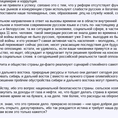
лицемерие и коррупция.
 не привели к успеху. связано это с тем, что у реформ отсутствует фун
ных рынков и конкуренции стран используют слабости русских и богатеют
поставили наше телевиденье, сми, образование ,рпц на службу новой, 
ьном направлении в ответ на вызовы времени ни в области внутренней 
льном и понятном современном русском языке и стать по- настоящему ду
 и белоруссии. та же ситуация в экономике, социальной сфере, в частно
ка 11 млн. человек. такой эмиграции россия не знала даже во времена 
овой войны вообще не было русских, проживает уже 3 млн. выходцев из 
й войны. и кто уезжает? самая активная часть населения – молодежь, п
торый переживает сейчас россия, несет ужасающие последствия для буду
вную оппозицию. кстати, не удивлюсь, если ваши чиновники примутся и з
льство, но ищет, обсуждает и предлагает пути решения проблем на консе
социальных слоев. в сегодняшней российской реальности такой оппози
лита и общество страны де-факто реализуют сценарий стихийного самот
и дальнего востока. природные ресурсы и только они делают сегодня ро
ать сибирь и дальний восток ( вместо не нужного стране олимпийского 
 решении проблем обустройства сибири и дальнего востока могут принять
ству, ибо это вопрос национальной безопасности страны. сельское хозя
купать за доходы от газа и нефти. но, что будет делать страна в кризи
ение армии не на бумаге, а на деле. тем более, что расходы на оборо
я. знаю, что это грязное дело. прекрасно осознаю – «ни одно доброе де
ь открыто, дискутировать, ибо так рождается истина и требует наша русс
нам всем это только кажется?