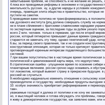
забалтывание проблем, не способность и не желание их решать, 
4.пока все проводимые реформы в экономике и государственности
ментальность русских. ну, а другие народы в условиях конкурент
очередь, правящая элита общества и правительство, которые не 
пустили на самотек.
5.проводимая вами политика не трансформировалась в положител
как духовного института (рпц должна совершать службу на норма
ни в плане сближения с братскими славянскими народами украины
по экспертным оценкам, за последние годы за рубеж уехало поряд
всего 2 млн. человек. только в германии, где после второй мир
россии, который пятикратно превышает данные времен гражданско
стараются не замечать эту тему, однако генетический удар, ко
6.вы, за период своего правления, так и не создали конструкти
конструктивная оппозиция, которая не только критикует правите
противоречащей коренным интересам подавляющего большинства 
системой.
7.при вашем попустительстве в настоящее время политическая э
политической и цивилизованной карты мира, что недопустимо.
8.стратегическая ошибка - упущенное время по освоение сибири 
планетарным явлением. россии срочно надо осваивать и обустраив
тот локомотив, который вывезет страну в прекрасное будущее. в
россией не случиться.
9.необходимо кардинально изменить отношение к сельскому хозяй
производителю и государству. необходимые продукты выгоднее за
10. особую значимость приобретает реформирование и перевооруж
там».
уважаемые господа! я далека от политики и не хочу ею заниматьс
но, я мыслящий человек и готова обсуждать эти проблемы, говорит
я живу в демократическом государстве, как заявлено вами, или 