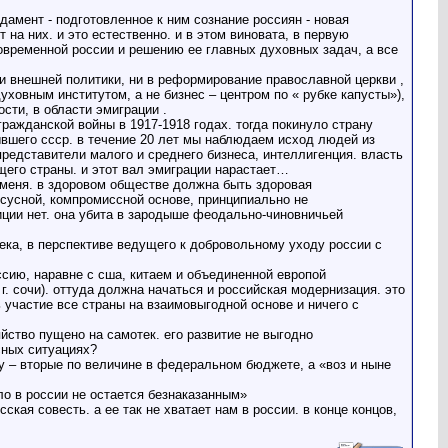
дамент - подготовленное к ним сознание россиян - новая
 на них. и это естественно. и в этом виновата, в первую
современной россии и решению ее главных духовных задач, а все
и внешней политики, ни в реформирование православной церкви ,
ховным институтом, а не бизнес – центром по « рубке капусты»),
сти, в области эмиграции .
гражданской войны в 1917-1918 годах. тогда покинуло страну
бывшего ссср. в течение 20 лет мы наблюдаем исход людей из
редставители малого и среднего бизнеса, интеллигенция. власть
щего страны. и этот вал эмиграции нарастает…
а меня. в здоровом обществе должна быть здоровая
нсусной, компромиссной основе, принципиально не
ции нет. она убита в зародыше феодально-чиновничьей
ека, в перспективе ведущего к добровольному уходу россии с
ссию, наравне с сша, китаем и объединенной европой
г. сочи). оттуда должна начаться и российская модернизация. это
 участие все страны на взаимовыгодной основе и ничего с
йство пущено на самотек. его развитие не выгодно
сных ситуациях?
ну – вторые по величине в федеральном бюджете, а «воз и ныне
ло в россии не остается безнаказанным»
кая совесть. а ее так не хватает нам в россии. в конце концов,