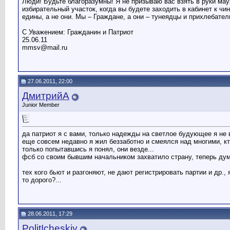
Люди! Будьте благоразумны! Я не призываю вас взять в руки мау
избирательный участок, когда вы будете заходить в кабинет к 
едины, а не они. Мы – Граждане, а они – тунеядцы и прихлебат
С Уважением: Гражданин и Патриот
25.06.11
mmsv@mail.ru
27.06.2011, 22:00
ДмитрийА
Junior Member
да патриот я с вами, только надежды на светлое будующее я не 
еще совсем недавно я жил беззаботно и смеялся над многими, кто
только попытавшись я понял, они везде...
фсб со своим бывшим начальником захватило страну, теперь дума
тех кого бьют и разгоняют, не дают регистрировать партии и др
то дорого?...
28.06.2011, 17:29
PolitIcheskiy