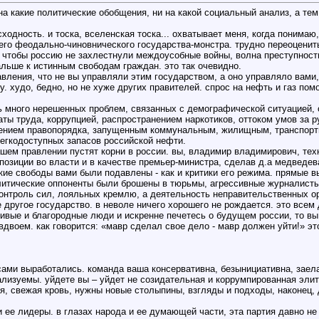
а какие политические обобщения, ни на какой социальный анализ, а тем
сходность. и тоска, вселенская тоска... охватывает меня, когда понима
его феодально-чиновнического государства-монстра. трудно переоценит
, чтобы россию не захлестнули междоусобные войны, волна преступност
альше к истинным свободам граждан. это так очевидно.
авления, что не вы управляли этим государством, а оно управляло вами,
у. худо, бедно, но не хуже других правителей. спрос на нефть и газ по
сь много нерешенных проблем, связанных с демографической ситуацией, 
ы труда, коррупцией, распространением наркотиков, оттоком умов за р
чением правопорядка, запущенным коммунальным, жилищным, транспорт
егкодоступных запасов российской нефти.
ашем правлении пустят корни в россии. вы, владимир владимирович, тех
позиции во власти и в качестве премьер-министра, сделав д.а медведе
ские свободы вами были подавлены - как и критики его режима. прямые 
литические оппоненты были брошены в тюрьмы, агрессивные журналист
нтроль сил, лояльных кремлю, а деятельность неправительственных ор
е другое государство. в неволе ничего хорошего не рождается. это вс
ливые и благородные люди и искренне печетесь о будущем россии, то вы
двоем. как говорится: «мавр сделал свое дело - мавр должен уйти!» эт
сами выработались. команда ваша консервативна, безынициативна, заел
еализуемы. уйдете вы – уйдет не созидательная и коррумпированная элит
, свежая кровь, нужны новые столыпины, взгляды и подходы, наконец, де
 ее лидеры. в глазах народа и ее думающей части, эта партия давно не 