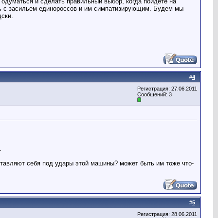
 одуматься и сделать правильный выбор, когда пойдете на
ать с засильем единороссов и им симпатизирующим. Будем мы
дски.
#
4
Регистрация: 27.06.2011
Сообщений: 3
.
дставляют себя под удары этой машины? может быть им тоже что-
#
5
Регистрация: 28.06.2011