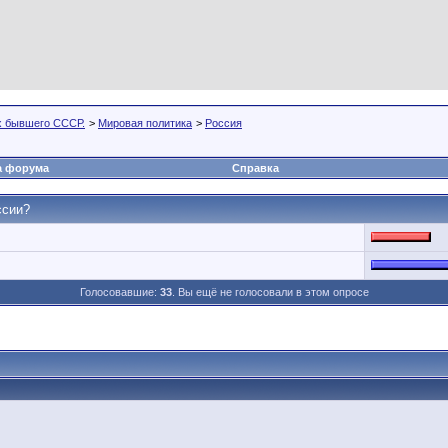
х бывшего СССР.
>
Мировая политика
>
Россия
а форума
Справка
ссии?
Голосовавшие:
33
. Вы ещё не голосовали в этом опросе