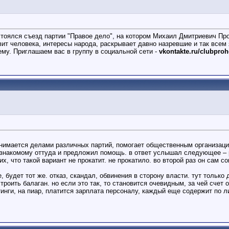
тоялся съезд партии "Правое дело", на котором Михаил Дмитриевич Про
вит человека, интересы народа, раскрывает давно назревшие и так всем
тему. Приглашаем вас в группу в социальной сети -
vkontakte.ru/clubpro
анимается делами различных партий, помогает общественным организаци
у знакомому оттуда и предложил помощь. в ответ услышал следующее – 
, что такой вариант не прокатит. не прокатило. во второй раз он сам со
 будет тот же. отказ, скандал, обвинения в сторону власти. тут только 
роить балаган. но если это так, то становится очевидным, за чей счет 
инги, на пиар, платится зарплата персоналу, каждый еще содержит по ли