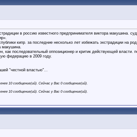
экстрадиции в россию известного предпринимателя виктора макушина. с
ир».
публики кипр. за последние несколько лет избежать экстрадиции на ро
а макушина.
ен, как последовательный оппозиционер и критик действующей власти. 
кую федерацию в 2009 году.
шей "честной властью"...
енее 10 сообщение(ий). Сейчас у Вас 0 сообщение(ий).
енее 10 сообщение(ий). Сейчас у Вас 0 сообщение(ий).