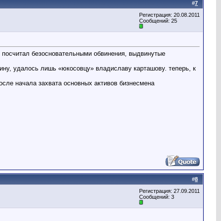
#
7
Регистрация: 20.08.2011
Сообщений: 25
уд посчитал безосновательными обвинения, выдвинутые
дину, удалось лишь «юкосовцу» владиславу карташову. теперь, к
после начала захвата основных активов бизнесмена
#
8
Регистрация: 27.09.2011
Сообщений: 3