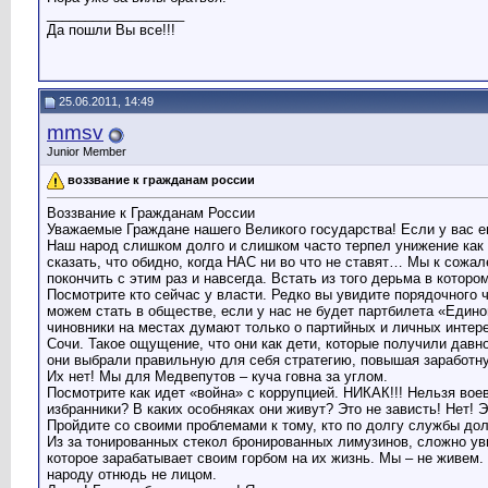
__________________
Да пошли Вы все!!!
25.06.2011, 14:49
mmsv
Junior Member
воззвание к гражданам россии
Воззвание к Гражданам России
Уважаемые Граждане нашего Великого государства! Если у вас е
Наш народ слишком долго и слишком часто терпел унижение как о
сказать, что обидно, когда НАС ни во что не ставят… Мы к сожа
покончить с этим раз и навсегда. Встать из того дерьма в котор
Посмотрите кто сейчас у власти. Редко вы увидите порядочного 
можем стать в обществе, если у нас не будет партбилета «Един
чиновники на местах думают только о партийных и личных интер
Сочи. Такое ощущение, что они как дети, которые получили давн
они выбрали правильную для себя стратегию, повышая заработну
Их нет! Мы для Медвепутов – куча говна за углом.
Посмотрите как идет «война» с коррупцией. НИКАК!!! Нельзя во
избранники? В каких особняках они живут? Это не зависть! Нет! 
Пройдите со своими проблемами к тому, кто по долгу службы до
Из за тонированных стекол бронированных лимузинов, сложно увид
которое зарабатывает своим горбом на их жизнь. Мы – не живем.
народу отнюдь не лицом.