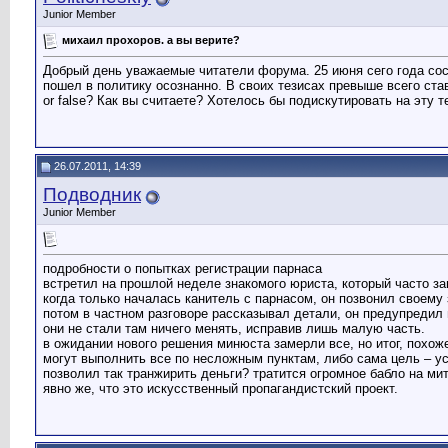
Junior Member
михаил прохоров. а вы верите?
Добрый день уважаемые читатели форума. 25 июня сего года сос
пошел в политику осознанно. В своих тезисах превыше всего ста
or false? Как вы считаете? Хотелось бы подискутировать на эту 
26.07.2011, 14:39
Подводник
Junior Member
подробности о попытках регистрации парнаса
встретил на прошлой неделе знакомого юриста, который часто з
когда только началась канитель с парнасом, он позвонил своем
потом в частном разговоре рассказывал детали, он предупредил их
они не стали там ничего менять, исправив лишь малую часть.
в ожидании нового решения минюста замерли все, но итог, похоже,
могут выполнить все по несложным пунктам, либо сама цель – уст
позволил так транжирить деньги? тратится огромное бабло на мит
явно же, что это искусственный пропагандистский проект.