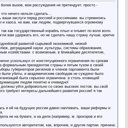
 более вызов, мои рассуждения не претендует. просто -
ю, что ничего нельзя сделать…
ь ваши заслуги перед россией и россиянами. вы стремились
и и хаоса. но вам, как людям, подвергнувшихся огромному
 так как государственный корабль плыл и плывет по воле волн.
могли вам удержать его, но не сделать нашу страну лучше, крепче
однобокой развитой сырьевой экономикой, низкой
убеж, деградацией науки ,культуры, системы образования,
ным хозяйствами. с возможным, в ближайшее десятилетие,
нично ускользнул от конституционного ограничения по срокам
ва формальным президентом страны и пятым тузом в своей
выборы губернаторов регионов и членов парламента были
ы были убиты, и академическим свободам не суждено было
ганизаций была серьезно ограничена. в столь зловещей
ем думающим людям понятно и очевидно!
 должны уйти добровольно со своих высоких постов. вы свой
ого требуют интересы дальнейшего развития россии! я так
ась и ей на будущее россии давно наплевать. ваши реформы и
а.
ла не на бумаге, а на деле.(например, м. прохоров и его
пользуются авторитетом, как, впрочем, и другие партии. причина: