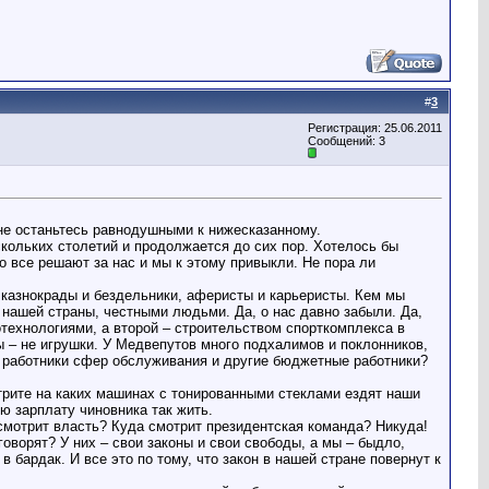
#
3
Регистрация: 25.06.2011
Сообщений: 3
 не останьтесь равнодушными к нижесказанному.
скольких столетий и продолжается до сих пор. Хотелось бы
о все решают за нас и мы к этому привыкли. Не пора ли
о казнокрады и бездельники, аферисты и карьеристы. Кем мы
 нашей страны, честными людьми. Да, о нас давно забыли. Да,
технологиями, а второй – строительством спорткомплекса в
ы – не игрушки. У Медвепутов много подхалимов и поклонников,
, работники сфер обслуживания и другие бюджетные работники?
трите на каких машинах с тонированными стеклами ездят наши
ою зарплату чиновника так жить.
смотрит власть? Куда смотрит президентская команда? Никуда!
оворят? У них – свои законы и свои свободы, а мы – быдло,
бардак. И все это по тому, что закон в нашей стране повернут к