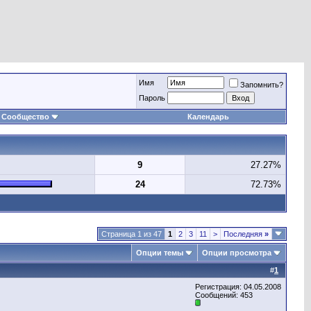
Имя
Запомнить?
Пароль
Сообщество
Календарь
9
27.27%
24
72.73%
Страница 1 из 47
1
2
3
11
>
Последняя
»
Опции темы
Опции просмотра
#
1
Регистрация: 04.05.2008
Сообщений: 453