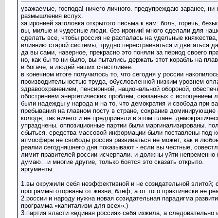
уважаемые, господа! ничего личного. предупреждаю заранее, ни н
размышления вслух.
за иронией заголовка открытого письма к вам: боль, горечь, безы
вы, милые и чудесные люди. без иронии! много сделали для наш
сделать все, чтобы россия не распалась на удельные княжества
влиянию старой системы, трудно перестраиваться и двигаться д
да вы сами, наверное, прекрасно это поняли за период своего пр
но, как бы то ни было, вы пытались держать этот корабль на плав
и богаче, а людей наших счастливее.
в конечном итоге получилось то, что сегодня у россии накопило
производительностью труда, обусловленной низким уровнем оплат
здравоохранением, пенсионной, национальной обороной, обеспе
обострением энергетических проблем, связанных с истощением л
были надежды у народа и на то, что демократия и свобода при в
пребывания на главном посту в стране, сохранив доминирующие 
колоде, так ничего и не предприняли в этом плане. демократиче
упразднены. оппозиционные партии были маргинализированы. по
сбыться. средства массовой информации были поставлены под ко
атмосфере не свободы россия развиваться не может, как и любо
реалии сегодняшнего дня показывают - если вы честные, совест
лимит правителей россии исчерпали. и должны уйти непременно в
думаю…и многие другие, только боятся это сказать открыто.
аргументы:
1.вы окружили себя неэффективной и не созидательной элитой; 
программы оторваны от жизни, блеф, а от того практически не р
2.россии и народу нужна новая созидательная парадигма развития
программа «капитализм для всех».)
3.партия власти «единая россия» себя изжила, а следовательно и