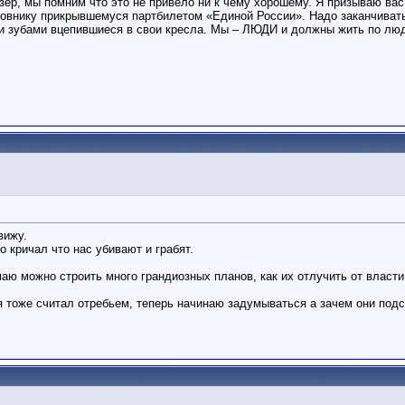
зер, мы помним что это не привело ни к чему хорошему. Я призываю вас
чиновнику прикрывшемуся партбилетом «Единой России». Надо заканчив
ели зубами вцепившиеся в свои кресла. Мы – ЛЮДИ и должны жить по лю
вижу.
 кричал что нас убивают и грабят.
ю можно строить много грандиозных планов, как их отлучить от власти
., я тоже считал отребьем, теперь начинаю задумываться а зачем они по