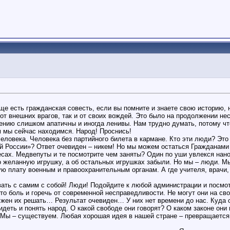
ще есть гражданская совесть, если вы помните и знаете свою историю,
т внешних врагов, так и от своих вождей. Это было на продолжении не
лению слишком апатичны и иногда ленивы. Нам трудно думать, потому чт
ом мы сейчас находимся. Народ! Проснись!
человека. Человека без партийного билета в кармане. Кто эти люди? Эт
ой России»? Ответ очевиден – никем! Но мы можем остаться Гражданами
есах. Медвепуты и те посмотрите чем заняты? Один по уши увлекся нано
о желанную игрушку, а об остальных игрушках забыли. Но мы – люди. М
ю плату военным и правоохранительным органам. А где учителя, врачи
евать с самим с собой! Люди! Подойдите к любой администрации и посмо
Это боль и горечь от современной несправедливости. Не могут они на св
лжен их решать… Результат очевиден… У них нет времени до нас. Куда 
еть и понять народ. О какой свободе они говорят? О каком законе они г
 Мы – существуем. Любая хорошая идея в нашей стране – превращается в 