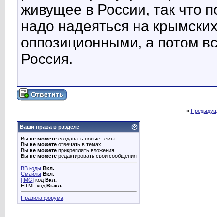
живущее в России, так что 
надо надеяться на крымских
оппозиционными, а потом в
Россия.
«
Предыдущ
Ваши права в разделе
Вы
не можете
создавать новые темы
Вы
не можете
отвечать в темах
Вы
не можете
прикреплять вложения
Вы
не можете
редактировать свои сообщения
BB коды
Вкл.
Смайлы
Вкл.
[IMG]
код
Вкл.
HTML код
Выкл.
Правила форума