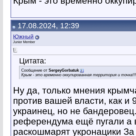
Крым - это временно оккупир
17.08.2024, 12:39
Южный
Junior Member
Цитата:
Сообщение от
SergeyGorbatuk
Крым - это временно оккупированная территория и точка!!!
Ну да, только мнения крымча
против вашей власти, как и
украинец, но не бандеровец
референдума ещё пугали а в
раскошмарят укронацики За