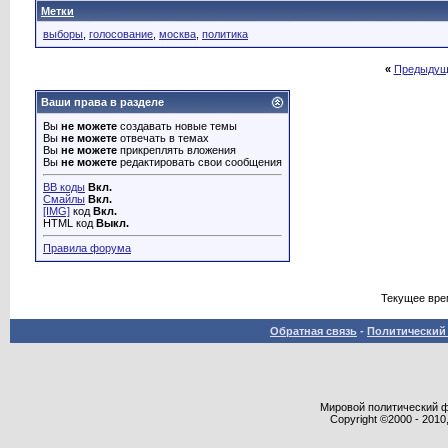
Метки
выборы
,
голосование
,
москва
,
политика
«
Предыдущ
Ваши права в разделе
Вы
не можете
создавать новые темы
Вы
не можете
отвечать в темах
Вы
не можете
прикреплять вложения
Вы
не можете
редактировать свои сообщения
BB коды
Вкл.
Смайлы
Вкл.
[IMG]
код
Вкл.
HTML код
Выкл.
Правила форума
Текущее вре
Обратная связь
-
Политический 
Мировой политический фор
Copyright ©2000 - 2010,