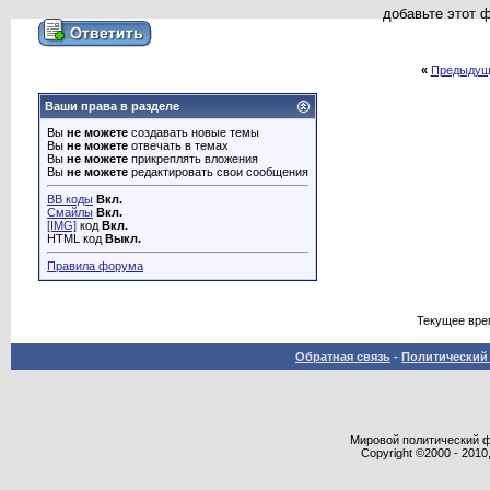
добавьте этот 
«
Предыдущ
Ваши права в разделе
Вы
не можете
создавать новые темы
Вы
не можете
отвечать в темах
Вы
не можете
прикреплять вложения
Вы
не можете
редактировать свои сообщения
BB коды
Вкл.
Смайлы
Вкл.
[IMG]
код
Вкл.
HTML код
Выкл.
Правила форума
Текущее вре
Обратная связь
-
Политический 
Мировой политический фор
Copyright ©2000 - 2010,