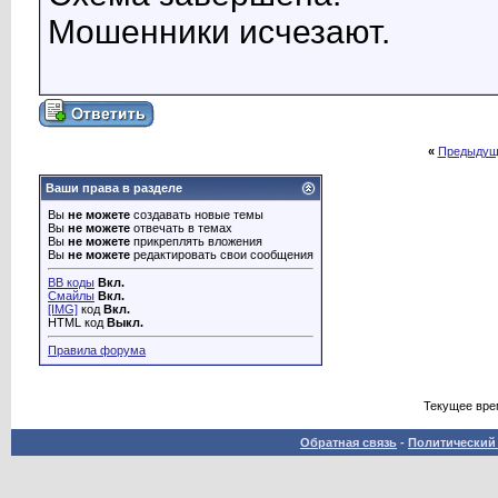
Мошенники исчезают.
«
Предыдущ
Ваши права в разделе
Вы
не можете
создавать новые темы
Вы
не можете
отвечать в темах
Вы
не можете
прикреплять вложения
Вы
не можете
редактировать свои сообщения
BB коды
Вкл.
Смайлы
Вкл.
[IMG]
код
Вкл.
HTML код
Выкл.
Правила форума
Текущее вре
Обратная связь
-
Политический 