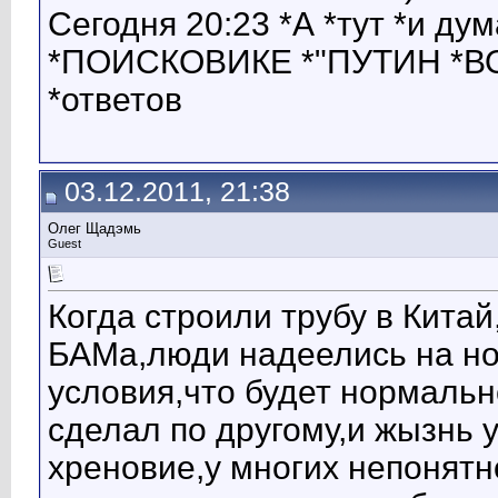
Сегодня 20:23 *А *тут *и дум
*ПОИСКОВИКЕ *"ПУТИН *ВОР"
*ответов
03.12.2011, 21:38
Олег Щадэмь
Guest
Когда строили трубу в Кита
БАМа,люди надеелись на но
условия,что будет нормально
сделал по другому,и жызнь 
хреновие,у многих непонятн