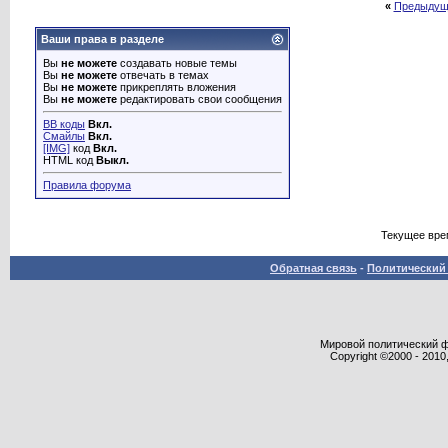
«
Предыдущ
Ваши права в разделе
Вы
не можете
создавать новые темы
Вы
не можете
отвечать в темах
Вы
не можете
прикреплять вложения
Вы
не можете
редактировать свои сообщения
BB коды
Вкл.
Смайлы
Вкл.
[IMG]
код
Вкл.
HTML код
Выкл.
Правила форума
Текущее вре
Обратная связь
-
Политический 
Мировой политический фор
Copyright ©2000 - 2010,