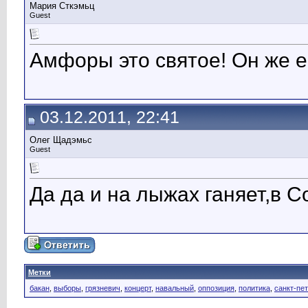
Мария Сткэмьц
Guest
Амфоры это святое! Он же е
03.12.2011, 22:41
Олег Щадэмьс
Guest
Да да и на лыжах ганяет,в С
Метки
бакан
,
выборы
,
грязневич
,
концерт
,
навальный
,
оппозиция
,
политика
,
санкт-пе