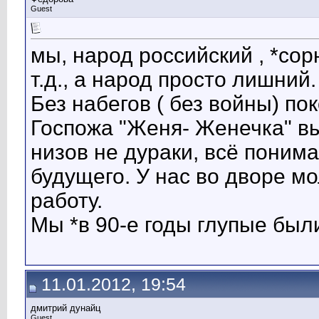
Guest
мы, народ российский , *сор
т.д., а народ просто лишний.
Без набегов ( без войны) п
Госпожа "Женя- Женечка" вы
низов не дураки, всё понима
будущего. У нас во дворе мо
работу.
Мы *в 90-е годы глупые были
11.01.2012, 19:54
дмитрий дунайц
Guest