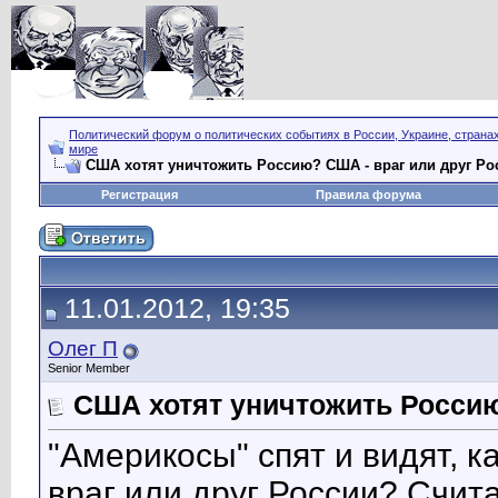
Политический форум о политических событиях в России, Украине, страна
мире
США хотят уничтожить Россию? США - враг или друг Ро
Регистрация
Правила форума
11.01.2012, 19:35
Олег П
Senior Member
США хотят уничтожить Россию
"Америкосы" спят и видят, к
враг или друг России? Счит