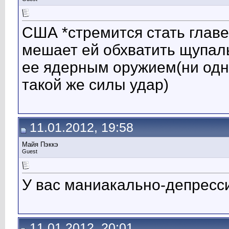
США *стремится стать глав
мешает ей обхватить щупаль
ее ядерным оружием(ни одна
такой же силы удар)
11.01.2012, 19:58
Mайя Пэккэ
Guest
У вас маниакально-депресс
11.01.2012, 20:01