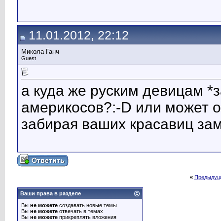
11.01.2012, 22:12
Микола Ганч
Guest
а куда же руским девицам *
америкосов?:-D или может о
забирая ваших красавиц зам
«
Предыдущ
Ваши права в разделе
Вы
не можете
создавать новые темы
Вы
не можете
отвечать в темах
Вы
не можете
прикреплять вложения