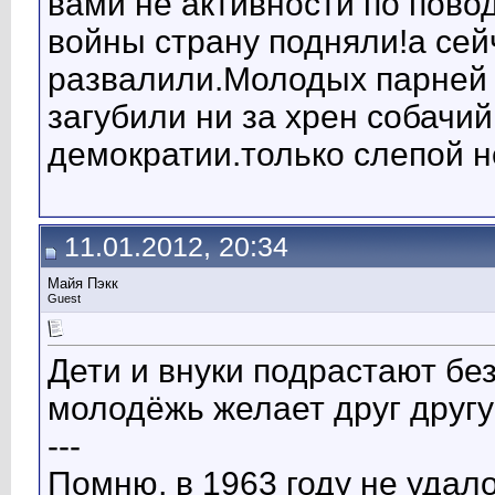
вами не активности по пово
войны страну подняли!а сей
развалили.Mолодых парней ,
загубили ни за хрен собачий
демократии.только слепой н
11.01.2012, 20:34
Mайя Пэкк
Guest
Дети и внуки подрастают без
молодёжь желает друг другу 
---
Помню, в 1963 году не удало