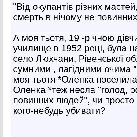
"Від окупантів різних мастей,
смерть в нічому не повинних
_______________________
А моя тьотя, 19 -річною дів
училище в 1952 році, була н
село Люхчани, Рівенської обл
сумними , лагідними очима "
моя тьотя *Оленка поселилас
Оленка *теж несла "голод, р
повинних людей", чи просто
кого-небудь убивати?