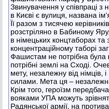
Звинувачення у співпраці з 
в Києві є вулиця, названа ім
Її разом з тисячею керівникі
розстріляно в Бабиному Яру, 
в німецьких концтаборах та 
концентраційному таборі заг
Фашистам не потрібна була 
потрібні землі на Сході. О
мету, незалежну від німців, 
силами. Мета ця – незалежн
Крім того, героїзм передбача
вояками УПА можуть зрівнят
Радянської армії, на протива