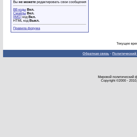
Вы
не можете
редактировать свои сообщения
BB коды
Вкл.
Смайлы
Вкл.
[IMG]
код
Вкл.
HTML код
Выкл.
Правила форума
Текущее вре
Обратная связь
-
Политический 
Мировой политический фор
Copyright ©2000 - 2010,