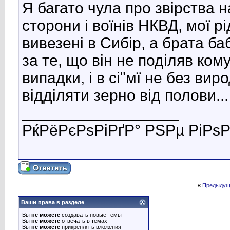
Я багато чула про звірства 
сторони і воїнів НКВД, мої рі
вивезені в Сибір, а брата ба
за те, що він не поділяв кому
випадки, і в сі"мї не без вир
відділяти зерно від полови...
__________________
РќРёРєРѕРіРґР° РЅРµ РіРѕР
«
Предыдущ
Ваши права в разделе
Вы
не можете
создавать новые темы
Вы
не можете
отвечать в темах
Вы
не можете
прикреплять вложения