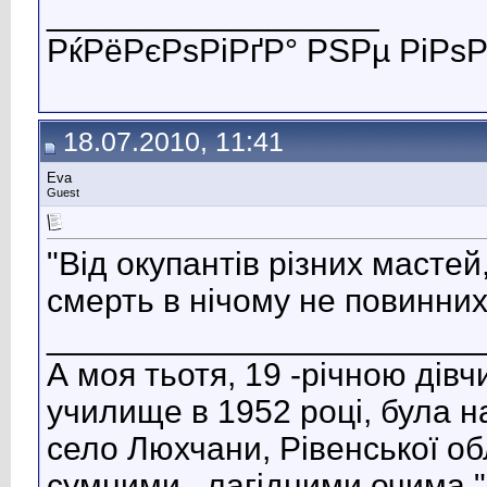
__________________
РќРёРєРѕРіРґР° РЅРµ РіРѕР
18.07.2010, 11:41
Eva
Guest
"Від окупантів різних мастей,
смерть в нічому не повинних
_______________________
А моя тьотя, 19 -річною дів
училище в 1952 році, була н
село Люхчани, Рівенської обл
сумними , лагідними очима "