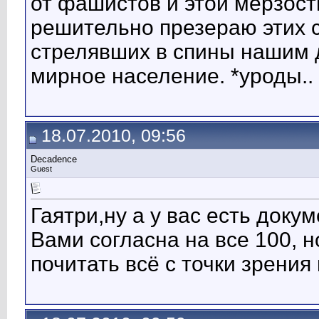
от фашистов и этой мерзост
решительно презераю этих
стрелявших в спины нашим 
мирное население. *уроды..
18.07.2010, 09:56
Decadence
Guest
Гаятри,ну а у вас есть док
Вами согласна на все 100, 
почитать всё с точки зрения