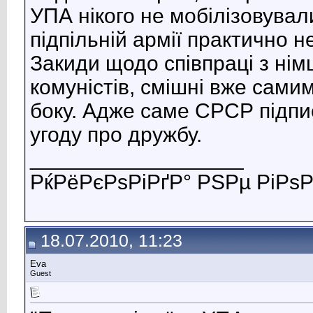
УПА нікого не мобілізовувал
підпільній армії практично 
Закиди щодо співпраці з німц
комуністів, смішні вже сами
боку. Адже саме СРСР підп
угоду про дружбу.
__________________
РќРёРєРѕРіРґР° РЅРµ РіРѕР
18.07.2010, 11:23
Eva
Guest