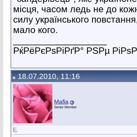
місця, часом ледь не до кожн
силу українського повстання
мало кого.
__________________
РќРёРєРѕРіРґР° РЅРµ РіРѕР
18.07.2010, 11:16
Mafia
Senior Member