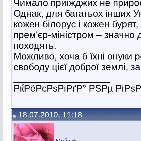
Чимало приїжджих не прирос
Однак, для багатьох інших 
кожен білорус і кожен бурят,
прем'єр-міністром – значно 
походять.
Можливо, хоча б їхні онуки р
свободу цієї доброї землі, з
__________________
РќРёРєРѕРіРґР° РЅРµ РіРѕР
18.07.2010, 11:18
Mafia