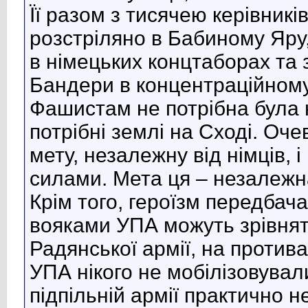
Її разом з тисячею керівникі
розстріляно в Бабиному Яру, 
в німецьких концтаборах та 
Бандери в концентраційному 
Фашистам не потрібна була 
потрібні землі на Сході. О
мету, незалежну від німців, 
силами. Мета ця – незалежн
Крім того, героїзм передбача
вояками УПА можуть зрівнят
Радянської армії, на протива
УПА нікого не мобілізовувал
підпільній армії практично 