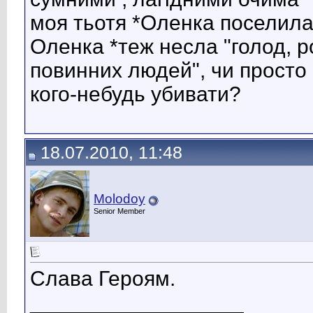
моя тьотя *Оленка поселилас
Оленка *теж несла "голод, р
повинних людей", чи просто
кого-небудь убивати?
18.07.2010, 11:48
Molodoy
Senior Member
Слава Героям.
__________________