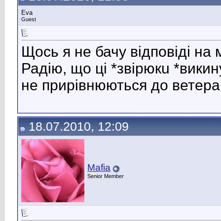
Eva
Guest
Щось я не бачу відповіді на 
Радію, що ці *звірюкu *викин
не прирівнюються до ветера
18.07.2010, 12:09
Mafia
Senior Member