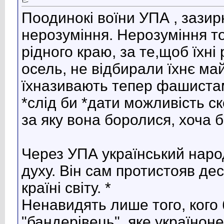
Поодинокі воїни УПА , зазирні
нерозуміння. Нерозуміння т
рідного краю, за те,щоб їхн
осель, не відбирали їхнє май
їхназивають тепер фашистам
*слід би *дати можливість с
за яку вона боролися, хоча б
Через УПА український наро
духу. Він сам протистояв де
країні світу. *
Ненавидять лише того, кого
"бандерівець", яке україноне