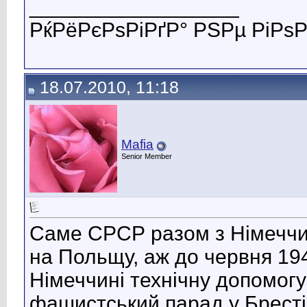
__________________
РќРёРєРѕРіРґР° РЅРµ РіРѕР
18.07.2010, 11:18
Mafia
Senior Member
Саме СРСР разом з Німеччин
на Польщу, аж до червня 19
Німеччині технічну допомогу
фашистський парад у Бресті