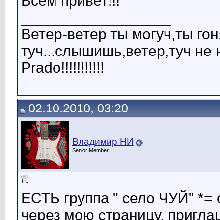
Всем привет!!!
__________________
Ветер-ветер ты могуч,ты го
туч...слышишь,ветер,туч не 
Prado!!!!!!!!!!!
02.10.2010, 03:20
Bладимир HИ
Senior Member
ЕСТЬ группа " село ЧУЙ" *=
через мою страницу, пригла