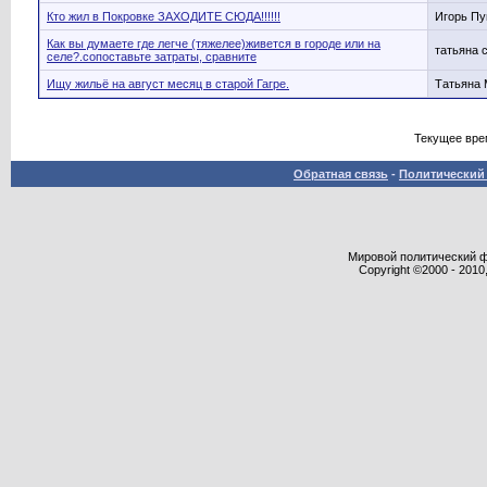
Кто жил в Покровке ЗАХОДИТЕ СЮДА!!!!!!
Игорь Пу
Как вы думаете где легче (тяжелее)живется в городе или на
татьяна с
селе?.сопоставьте затраты, сравните
Ищу жильё на август месяц в старой Гагре.
Татьяна 
Текущее вре
Обратная связь
-
Политический 
Мировой политический фор
Copyright ©2000 - 2010,