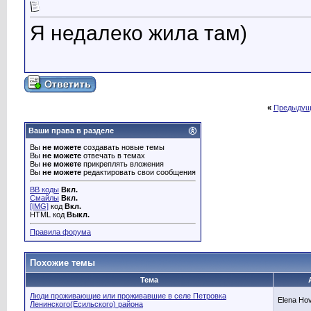
Я недалеко жила там)
«
Предыдущ
Ваши права в разделе
Вы
не можете
создавать новые темы
Вы
не можете
отвечать в темах
Вы
не можете
прикреплять вложения
Вы
не можете
редактировать свои сообщения
BB коды
Вкл.
Смайлы
Вкл.
[IMG]
код
Вкл.
HTML код
Выкл.
Правила форума
Похожие темы
Тема
Люди проживающие или проживавшие в селе Петровка
Еlеnа Ho
Ленинского(Есильского) района