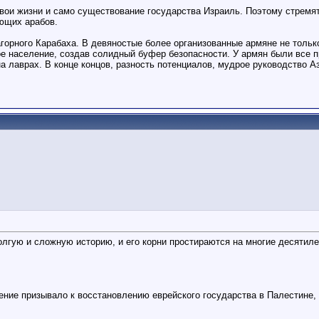
 свои жизни и само существование государства Израиль. Поэтому стремят
ающих арабов.
горного Карабаха. В девяностые более организованные армяне не тольк
е население, создав солидный буфер безопасности. У армян были все п
а лаврах. В конце концов, разность потенциалов, мудрое руководство 
гую и сложную историю, и его корни простираются на многие десятиле
ение призывало к восстановлению еврейского государства в Палестине,