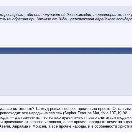
электроэнергию , ибо они получают её безвозмездно, территории же он
чить их обратно при *отказе от *идеи уничтожения еврейского госуда
гда все остальные? Талмуд решает вопрос предельно просто. Остальны
осходят все народы на земле» (Sepher Zeror pa Mar, folio 107, b) /4/.
юди, — дал заметить, что только иудеи имеют право считаться людьми» (A
 произошли от первого человека, а все прочие народы от нечистого дух
, Авеля, Авраама и Моисея, а все прочие народы, и в особенности христиа