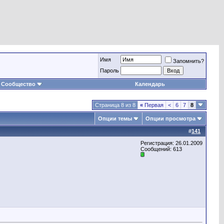
Имя
Запомнить?
Пароль
Сообщество
Календарь
Страница 8 из 8
«
Первая
<
6
7
8
Опции темы
Опции просмотра
#
141
Регистрация: 26.01.2009
Сообщений: 613