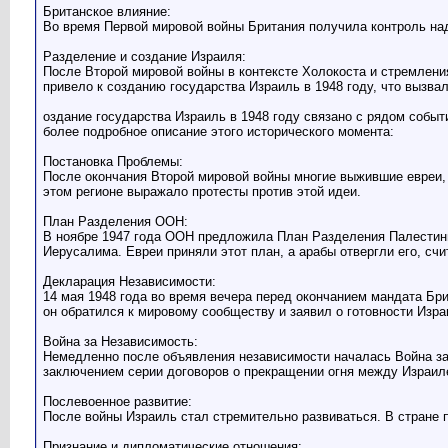
Британское влияние:
Во время Первой мировой войны Британия получила контроль на
Разделение и создание Израиля:
После Второй мировой войны в контексте Холокоста и стремлени
привело к созданию государства Израиль в 1948 году, что вызва
оздание государства Израиль в 1948 году связано с рядом событ
более подробное описание этого исторического момента:
Постановка Проблемы:
После окончания Второй мировой войны многие выжившие евреи, 
этом регионе выражало протесты против этой идеи.
План Разделения ООН:
В ноябре 1947 года ООН предложила План Разделения Палестины
Иерусалима. Евреи приняли этот план, а арабы отвергли его, сч
Декларация Независимости:
14 мая 1948 года во время вечера перед окончанием мандата Бри
он обратился к мировому сообществу и заявил о готовности Из
Война за Независимость:
Немедленно после объявления независимости началась Война за
заключением серии договоров о прекращении огня между Израил
Послевоенное развитие:
После войны Израиль стал стремительно развиваться. В стране 
Признание и дипломатические отношения: