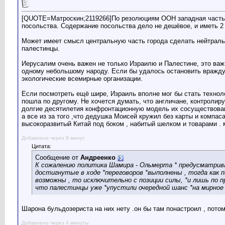
[QUOTE=Матроскин;2119266]По резолюциям ООН западная часть И
посольства. Содержание посольства дело не дешёвое, и иметь 2
Может имеет смысл центральную часть города сделать нейтральн
палестинцы.
Иерусалим очень важен не только Израилю и Палестине, это важ
одному небольшому народу. Если бы удалось остановить вражду 
экологические всемирные организации.
Если посмотреть ещё шире, Израиль вполне мог бы стать технол
пошла по другому. Не хочется думать, что англичане, контроли
долгие десятилетия конфронтационную модель их сосуществован
а все из за того ,что дедушка Моисей кружил без карты и компас
высокоразвитый Китай под боком , набитый шелком и товарами . м
Добавлено через 8 минут
Цитата:
Сообщение от
Андреенко
К сожалению политика Шамира - Ольмерта * предусматрива
достигнутые в ходе *переговоров *выполнены , тогда как п
возможны , то исключительно с позиции силы, *и лишь по п
что палестинцы уже *упустили очередной шанс *на мирное у
Шарона бульдозериста на них нету .он бы там понастроил , потом
Добавлено через 4 минуты