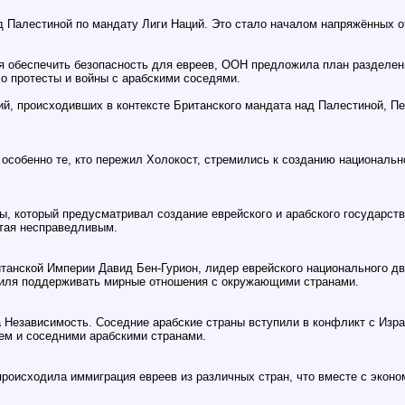
д Палестиной по мандату Лиги Наций. Это стало началом напряжённых 
я обеспечить безопасность для евреев, ООН предложила план разделени
ло протесты и войны с арабскими соседями.
ий, происходивших в контексте Британского мандата над Палестиной, П
особенно те, кто пережил Холокост, стремились к созданию национальн
, который предусматривал создание еврейского и арабского государст
итая несправедливым.
танской Империи Давид Бен-Гурион, лидер еврейского национального дв
раиля поддерживать мирные отношения с окружающими странами.
 Независимость. Соседние арабские страны вступили в конфликт с Изр
ем и соседними арабскими странами.
происходила иммиграция евреев из различных стран, что вместе с экон