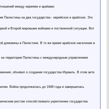
отношений между евреями и арабами.
я Палестины на два государства - еврейское и арабское. Это
ервой и Второй мировыми войнами и поствоенной ситуации. Вот
ой домовины в Палестине. В то же время арабское население в
в на территории Палестины с международным управлением
ижения, объявил о создании государства Израиль. В этом акте
аилем. Война продолжалась до 1949 года и завершилась
омическим ростом способствовало укреплению государства.