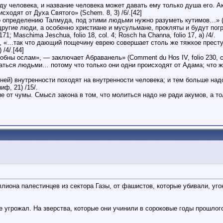
ду человека, и название человека может давать ему только душа его. Ак
сходят от Духа Святого» (Schem. 8, 3) /6/.[42]
о определению Талмуда, под этими людьми нужно разуметь кутимов…» (Sa
 другие люди, а особенно христиане и мусульмане, прокляты и будут пог
 171; Maschima Jeschua, folio 18, col. 4; Rosch ha Channa, folio 17, a) /4/.
, b), «…так что дающий пощечину еврею совершает столь же тяжкое прес
/4/.[44]
ны ослам», — заключает Абраванель» (Comment du Hos IV, folio 230, col
ваться людьми… потому что только они одни происходят от Адама; что 
иней) внутренности походят на внутренности человека; и тем больше над
иф, 21) /15/.
 от чумы. Смысл закона в том, что молиться надо не ради акумов, а тол
иона палестинцев из сектора Газы, от фашистов, которые убивали, уг
е угрожал. На зверства, которые они учинили в сороковые годы прошлог