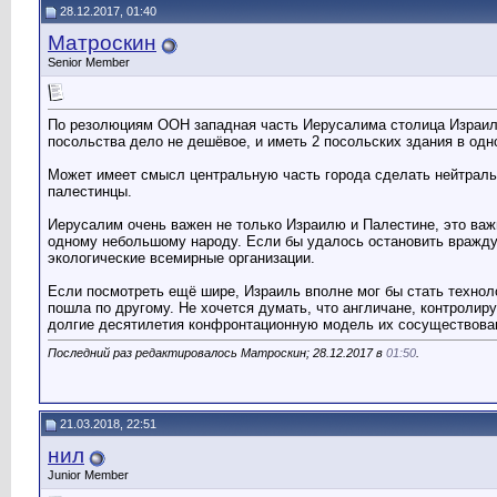
28.12.2017, 01:40
Матроскин
Senior Member
По резолюциям ООН западная часть Иерусалима столица Израиля
посольства дело не дешёвое, и иметь 2 посольских здания в одн
Может имеет смысл центральную часть города сделать нейтральн
палестинцы.
Иерусалим очень важен не только Израилю и Палестине, это важ
одному небольшому народу. Если бы удалось остановить вражду 
экологические всемирные организации.
Если посмотреть ещё шире, Израиль вполне мог бы стать технол
пошла по другому. Не хочется думать, что англичане, контроли
долгие десятилетия конфронтационную модель их сосуществован
Последний раз редактировалось Матроскин; 28.12.2017 в
01:50
.
21.03.2018, 22:51
нил
Junior Member