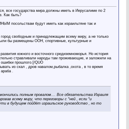
я, все государства мира должны иметь в Иерусалиме по 2
в. Как быть?
ИНЫМ посольствам будут иметь как израильтяне так и
т город свободным и принадлежащим всему миру, а не только
 были бы размещены ООН, спортивные, культурные и
 развития южного и восточного средиземноморья. Но история
нательно стравливали народы там проживающие, и заложили на
ь ошибки прошлого.[/QUO
ывать из скал , дров навалом,рыбалка ,охота , в то время
 араба .
ончились полным провалом.... Все обязательства Израиля
овав всему миру, что переговоры с *ней , если *и
пути в будущем пойдёт израильское руководство , но то