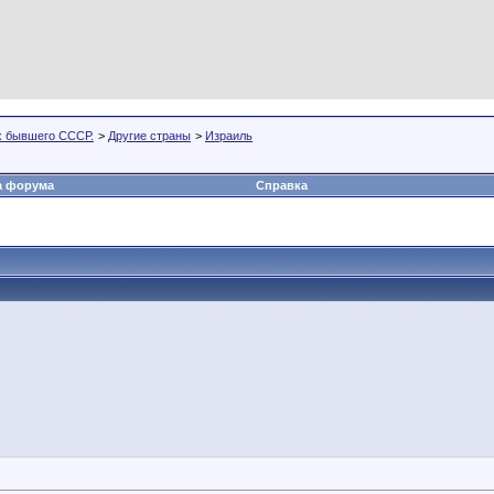
х бывшего СССР.
>
Другие страны
>
Израиль
а форума
Справка