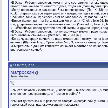
«В Ялкут Рубени говорится: кожа и тело составляют только одеж
имеют свое начало от нечистого духа, тогда как души иудеев прои
«Люди нечестивые и забывшие Бога не воскреснут (Пс. IX, 18): п
«…В то время как все евреи рано или поздно попадут в рай, все
Choklama, folio 37, b; Sepher Zeror ha Mar, folio 27, b; Bachai, 34 et
«Евреи более приятны Богу, нежели Ангелы…» (Chulin, folio 91
гой, ударивший еврея, заслуживает смерти» (Sanhedrin, folio 58, b) 
«…«Еврейский народ достоин вечной жизни, а другие народы подоб
«В Ялкут Рубени говорится, что только иудеи имеют право назы
быть названы свиньями» (Beresch. 10, 2) /6/.[45]
«Когда чума среди свиней, то надо смиряться, потому что их (св
евреев» (Шулхан Арух, Орах-хайим 576, 3; взято из талмуда Та'ан
«Смиряться» в данном контексте означает молиться за избавление
внутренности свиней.
13.10.2023, 16:26
Матроскин
Senior Member
Чем отличаются израильтяне, убивающие и вытесняющие 2,5 милл
жизненное пространство для "третьего рейха"?
Немцам до того как они развязали вторую мировую войну никто н
германской расы над окружающими народами.