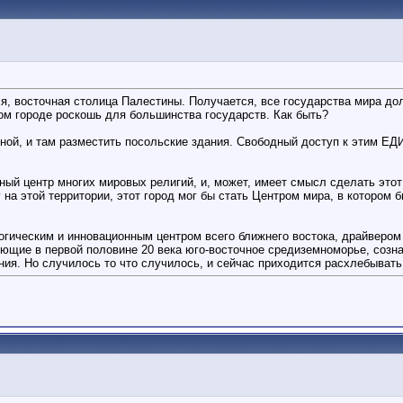
, восточная столица Палестины. Получается, все государства мира до
ом городе роскошь для большинства государств. Как быть?
ой, и там разместить посольские здания. Свободный доступ к этим ЕД
ный центр многих мировых религий, и, может, имеет смысл сделать это
на этой территории, этот город мог бы стать Центром мира, в котором
огическим и инновационным центром всего ближнего востока, драйвером
рующие в первой половине 20 века юго-восточное средиземноморье, соз
ия. Но случилось то что случилось, и сейчас приходится расхлебывать