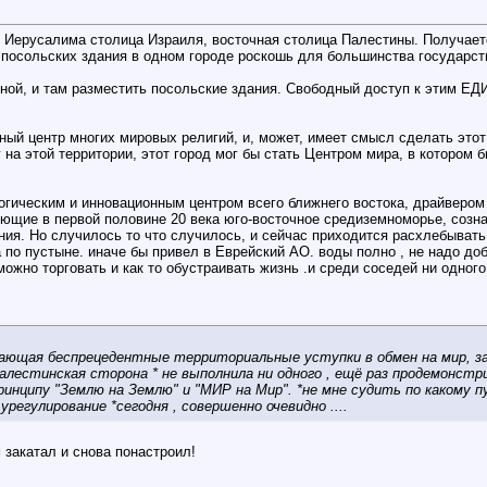
ерусалима столица Израиля, восточная столица Палестины. Получаетс
 посольских здания в одном городе роскошь для большинства государст
ой, и там разместить посольские здания. Свободный доступ к этим ЕД
ный центр многих мировых религий, и, может, имеет смысл сделать это
на этой территории, этот город мог бы стать Центром мира, в котором
огическим и инновационным центром всего ближнего востока, драйвером
рующие в первой половине 20 века юго-восточное средиземноморье, соз
ия. Но случилось то что случилось, и сейчас приходится расхлебыват
а по пустыне. иначе бы привел в Еврейский АО. воды полно , не надо доб
ожно торговать и как то обустраивать жизнь .и среди соседей ни одного
ющая беспрецедентные территориальные уступки в обмен на мир, зак
алестинская сторона * не выполнила ни одного , ещё раз продемонстрир
ринципу "Землю на Землю" и "МИР на Мир". *не мне судить по какому 
регулирование *сегодня , совершенно очевидно ....
 закатал и снова понастроил!