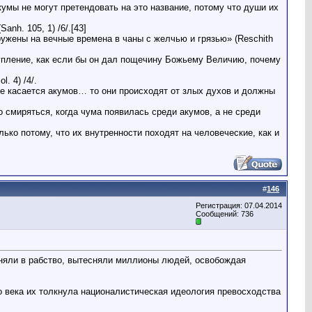
умы не могут претендовать на это название, потому что души их
nh. 105, 1) /6/.[43]
ружены на вечные времена в чаны с желчью и грязью» (Reschith
тупление, как если бы он дал пощечину Божьему Величию, почему
. 4) /4/.
же касается акумов… то они происходят от злых духов и должны
о смиряться, когда чума появилась среди акумов, а не среди
ько потому, что их внутренности походят на человеческие, как и
#
146
Регистрация: 07.04.2014
Сообщений: 736
оняли в рабство, вытесняли миллионы людей, освобождая
о века их толкнула националистическая идеология превосходства