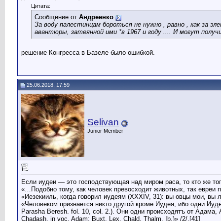
Цитата:
Сообщение от
Андреенко
За воду палестинцам бороться не нужно , равно , как за 
авантюры, затеянной ими *в 1967 и году .... И могут полу
решение Конгресса в Базеле было ошибкой.
25.06.2018, 17:59
Selivan
Junior Member
Если иудеи — это господствующая над миром раса, то кто же то
«…Подобно тому, как человек превосходит животных, так евреи прев
«Иезекииль, когда говорил иудеям (XXXIV, 31): вы овцы мои, вы л
«Человеком признается никто другой кроме Иудея, ибо одни Иудеи
Parasha Beresh. fol. 10, col. 2.). Они одни происходятъ от Адама
Chadash, in voc. Adam; Buxt. Lex. Chald. Thalm. Ib.)» /2/.[41]