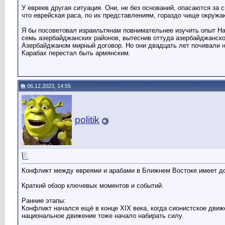
У евреев другая ситуация. Они, не без оснований, опасаются за
что еврейская раса, по их представлениям, гораздо чище окруж
Я бы посоветовал израильтянам повнимательнее изучить опыт На
семь азербайджанских районов, вытеснив оттуда азербайджанско
Азербайджаном мирный договор. Но они двадцать лет почивали н
Карабах перестал быть армянским.
06.12.2023, 14:55
politik
Конфликт между евреями и арабами в Ближнем Востоке имеет дол
Краткий обзор ключевых моментов и событий.
Ранние этапы:
Конфликт начался ещё в конце XIX века, когда сионистское движ
национальное движение тоже начало набирать силу.