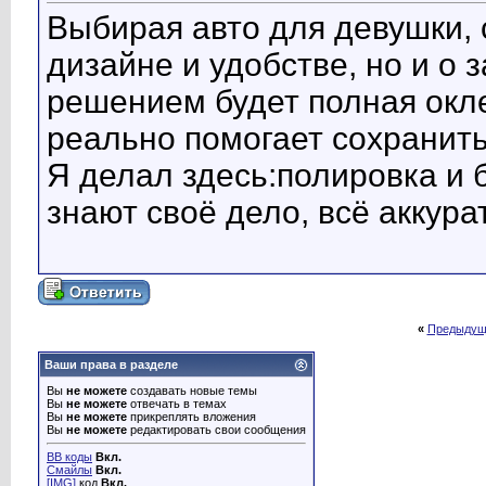
Выбирая авто для девушки, 
дизайне и удобстве, но и о
решением будет полная окл
реально помогает сохранит
Я делал здесь:полировка и 
знают своё дело, всё аккура
«
Предыдущ
Ваши права в разделе
Вы
не можете
создавать новые темы
Вы
не можете
отвечать в темах
Вы
не можете
прикреплять вложения
Вы
не можете
редактировать свои сообщения
BB коды
Вкл.
Смайлы
Вкл.
[IMG]
код
Вкл.