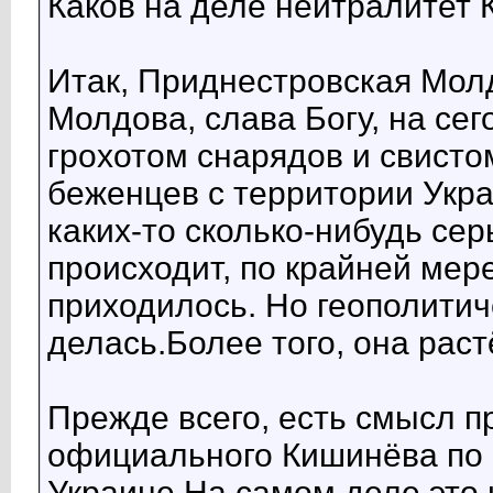
Каков на деле нейтралитет
Итак, Приднестровская Мол
Молдова, слава Богу, на се
грохотом снарядов и свисто
беженцев с территории Укра
каких-то сколько-нибудь се
происходит, по крайней мер
приходилось. Но геополитич
делась.Более того, она растё
Прежде всего, есть смысл 
официального Кишинёва по 
Украине.На самом деле это