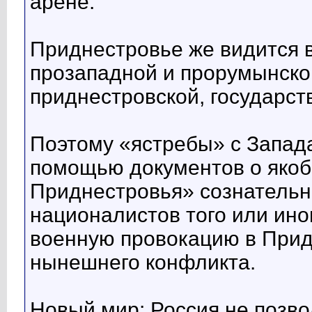
арене.
Приднестровье же видится 
прозападной и прорумынско
приднестровской, государст
Поэтому «ястребы» с Запада
помощью документов о якоб
Приднестровья» сознатель
националистов того или ино
военную провокацию в Прид
нынешнего конфликта.
Новый мир: Россия не позв