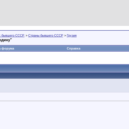
х бывшего СССР.
>
Страны бывшего СССР
>
Грузия
одину"
а форума
Справка