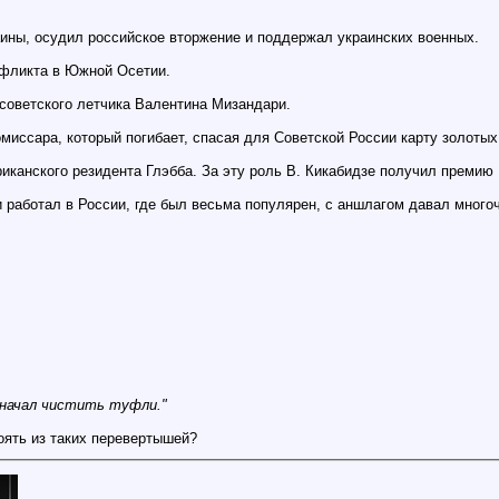
ины, осудил российское вторжение и поддержал украинских военных.
нфликта в Южной Осетии.
советского летчика Валентина Мизандари.
миссара, который погибает, спасая для Советской России карту золоты
канского резидента Глэбба. За эту роль В. Кикабидзе получил премию
 и работал в России, где был весьма популярен, с аншлагом давал мног
и начал чистить туфли."
оять из таких перевертышей?