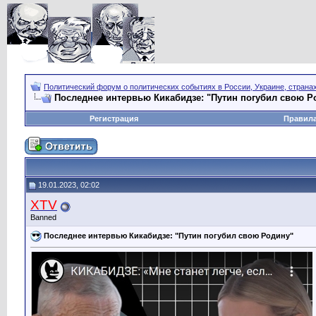
Политический форум о политических событиях в России, Украине, страна
Последнее интервью Кикабидзе: "Путин погубил свою Р
Регистрация
Правил
19.01.2023, 02:02
XTV
Banned
Последнее интервью Кикабидзе: "Путин погубил свою Родину"