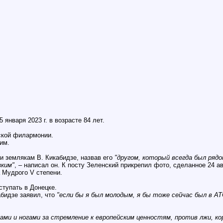
января 2023 г. в возрасте 84 лет.
ской филармонии.
им.
и землякам В. Кикабидзе, назвав его
"другом, который всегда был рядо
зким"
, – написал он. К посту Зеленский прикрепил фото, сделанное 24 ав
 Мудрого V степени.
ступать в Донецке.
абидзе заявил, что
"если бы я был молодым, я бы тоже сейчас был в А
ками и ногами за стремление к европейским ценностям, против лжи, к