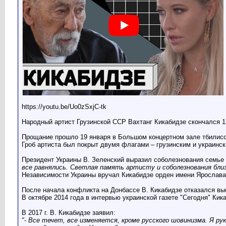
https://youtu.be/Uo0zSxjC-tk
Народный артист Грузинской ССР Вахтанг Кикабидзе скончался 15 
Прощание прошло 19 января в Большом концертном зале тбилис
Гроб артиста был покрыт двумя флагами – грузинским и украинск
Президент Украины В. Зеленский выразил соболезнования семье 
все равнялись. Светлая память артисту и соболезнования бли
Независимости Украины вручал Кикабидзе орден имени Ярослава
После начала конфликта на Донбассе В. Кикабидзе отказался вы
В октябре 2014 года в интервью украинской газете "Сегодня" Кик
В 2017 г. В. Кикабидзе заявил:
"- Все течет, все изменяется, кроме русского шовинизма. Я ру