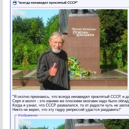
"всегда ненавидел проклятый СССР"
"Я охотно признаюсь, что всегда ненавидел проклятый СССР, и да
Серп и молот - это какими же плоскими мозгами надо было облада
Когда я узнал, что СССР развалился, то от радости чуть не зап
Никто не верил, что эту гидру репрессий удастся раздавить!"
Изображения