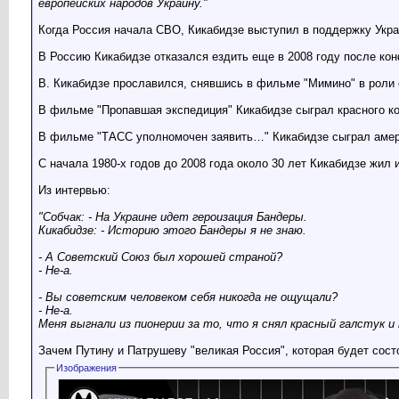
европейских народов Украину."
Когда Россия начала СВО, Кикабидзе выступил в поддержку Укра
В Россию Кикабидзе отказался ездить еще в 2008 году после ко
В. Кикабидзе прославился, снявшись в фильме "Мимино" в роли 
В фильме "Пропавшая экспедиция" Кикабидзе сыграл красного ко
В фильме "ТАСС уполномочен заявить…" Кикабидзе сыграл амери
С начала 1980-х годов до 2008 года около 30 лет Кикабидзе жил
Из интервью:
"Собчак: - На Украине идет героизация Бандеры.
Кикабидзе: - Историю этого Бандеры я не знаю.
- А Советский Союз был хорошей страной?
- Не-а.
- Вы советским человеком себя никогда не ощущали?
- Не-а.
Меня выгнали из пионерии за то, что я снял красный галстук 
Зачем Путину и Патрушеву "великая Россия", которая будет сост
Изображения