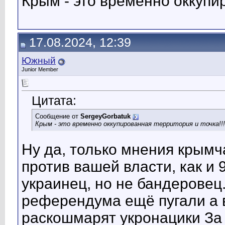
Крым - это временно оккупир
17.08.2024, 12:39
Южный
Junior Member
Цитата:
Сообщение от
SergeyGorbatuk
Крым - это временно оккупированная территория и точка!!!
Ну да, только мнения крымча
против вашей власти, как и
украинец, но не бандеровец
референдума ещё пугали а в
раскошмарят укронацики За