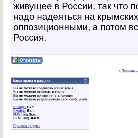
живущее в России, так что 
надо надеяться на крымских
оппозиционными, а потом в
Россия.
«
Предыдущ
Ваши права в разделе
Вы
не можете
создавать новые темы
Вы
не можете
отвечать в темах
Вы
не можете
прикреплять вложения
Вы
не можете
редактировать свои сообщения
BB коды
Вкл.
Смайлы
Вкл.
[IMG]
код
Вкл.
HTML код
Выкл.
Правила форума