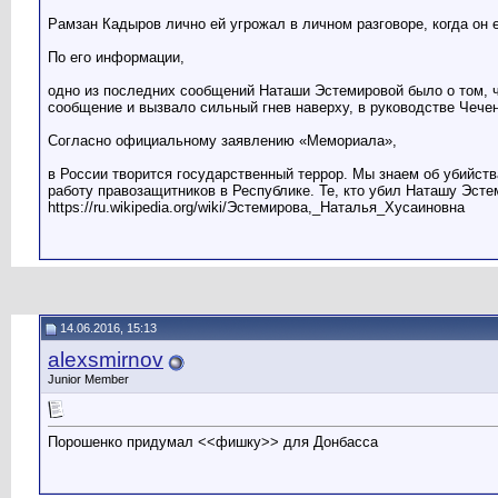
Рамзан Кадыров лично ей угрожал в личном разговоре, когда он 
По его информации,
одно из последних сообщений Наташи Эстемировой было о том, чт
сообщение и вызвало сильный гнев наверху, в руководстве Чече
Согласно официальному заявлению «Мемориала»,
в России творится государственный террор. Мы знаем об убийств
работу правозащитников в Республике. Те, кто убил Наташу Эсте
https://ru.wikipedia.org/wiki/Эстемирова,_Наталья_Хусаиновна
14.06.2016, 15:13
alexsmirnov
Junior Member
Порошенко придумал <<фишку>> для Донбасса