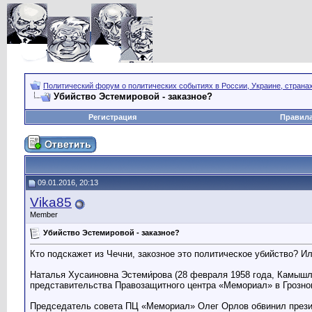
Политический форум о политических событиях в России, Украине, страна
Убийство Эстемировой - заказное?
Регистрация
Правил
09.01.2016, 20:13
Vika85
Member
Убийство Эстемировой - заказное?
Кто подскажет из Чечни, закозное это политическое убийство? Ил
Наталья Хусаиновна Эстеми́рова (28 февраля 1958 года, Камышл
представительства Правозащитного центра «Мемориал» в Грозном
Председатель совета ПЦ «Мемориал» Олег Орлов обвинил презид