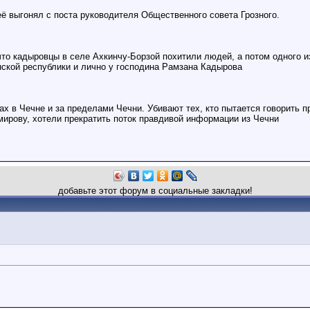
её выгонял с поста руководителя Общественного совета Грозного.
о кадыровцы в селе Ахкинчу-Борзой похитили людей, а потом одного из
нской республики и лично у господина Рамзана Кадырова
ах в Чечне и за пределами Чечни. Убивают тех, кто пытается говорить 
мирову, хотели прекратить поток правдивой информации из Чечни
добавьте этот форум в социальные закладки!