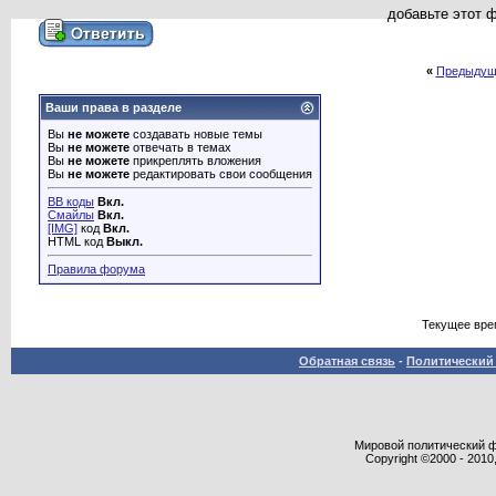
добавьте этот 
«
Предыдущ
Ваши права в разделе
Вы
не можете
создавать новые темы
Вы
не можете
отвечать в темах
Вы
не можете
прикреплять вложения
Вы
не можете
редактировать свои сообщения
BB коды
Вкл.
Смайлы
Вкл.
[IMG]
код
Вкл.
HTML код
Выкл.
Правила форума
Текущее вре
Обратная связь
-
Политический 
Мировой политический фор
Copyright ©2000 - 2010,