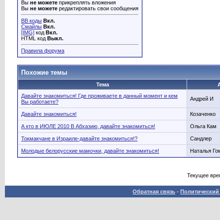
Вы
не можете
прикреплять вложения
Вы
не можете
редактировать свои сообщения
BB коды
Вкл.
Смайлы
Вкл.
[IMG]
код
Вкл.
HTML код
Выкл.
Правила форума
Похожие темы
Тема
Давайте знакомиться! Где проживаете в данный момент и кем
Андрей И
Вы работаете?
Давайте знакомиться!
Козаченко
А кто в ИЮЛЕ 2010 В Абхазию, давайте знакомиться!
Ольга Кам
Токмакчане в Израиле-давайте знакомиться!?
Сандлер
Молодые белорусские мамочки, давайте знакомиться!
Наталья Го
Текущее вре
Обратная связь
-
Политический 