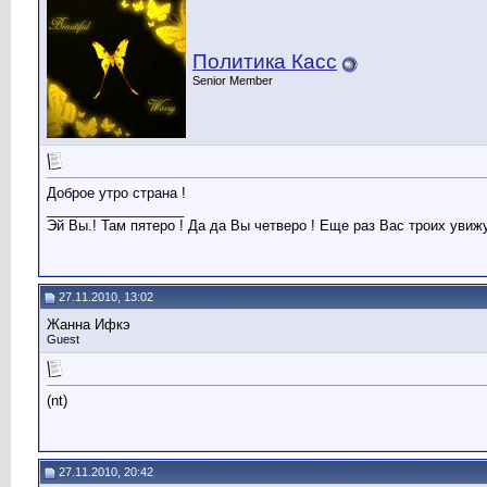
Политика Касс
Senior Member
Доброе утро страна !
__________________
Эй Вы.! Там пятеро ! Да да Вы четверо ! Еще раз Вас троих увижу! У 
27.11.2010, 13:02
Жанна Ифкэ
Guest
(nt)
27.11.2010, 20:42