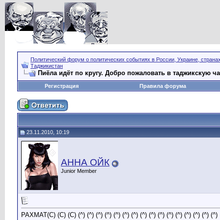
Политический форум о политических событиях в России, Украине, страна
Таджикистан
Пиёла идёт по кругу. Добро пожаловать в таджикскую ча
Регистрация
Правила форума
23.11.2010, 10:19
АННА ОЙК
Junior Member
РАХМАТ(C) (C) (C) (^) (^) (^) (^) (^) (^) (^) (^) (^) (^) (^) (^) (^) (^) (^) (^)