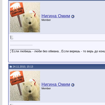
Нигина Омим
Member
........................
__________________
¦ Если любишь - люби без обмана...Если веришь - то верь до конца
24.11.2010, 15:13
Нигина Омим
Member