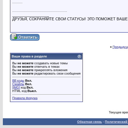
.........
................................................
__________________
ДРУЗЬЯ, СОХРАНЯЙТЕ СВОИ СТАТУСЫ! ЭТО ПОМОЖЕТ ВАШЕ
«
Предыдущ
Ваши права в разделе
Вы
не можете
создавать новые темы
Вы
не можете
отвечать в темах
Вы
не можете
прикреплять вложения
Вы
не можете
редактировать свои сообщения
BB коды
Вкл.
Смайлы
Вкл.
[IMG]
код
Вкл.
HTML код
Выкл.
Правила форума
Текущее вре
Обратная связь
-
Политический 