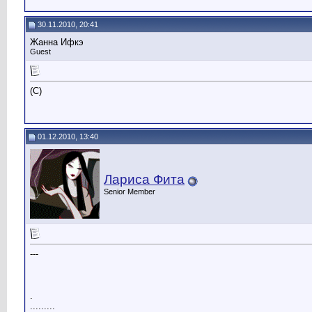
30.11.2010, 20:41
Жанна Ифкэ
Guest
(C)
01.12.2010, 13:40
Лариса Фита
Senior Member
---
.
.........