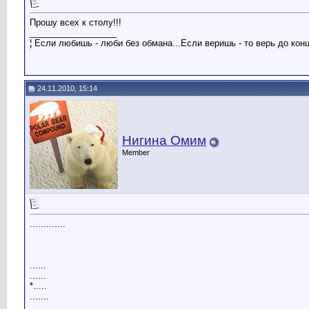
Прошу всех к столу!!!
__________________
¦ Если любишь - люби без обмана...Если веришь - то верь до конца
24.11.2010, 15:14
Нигина Омим
Member
.............
......
......
*.....
.......