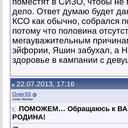
поместят в СИЗО, чтобы не
дело. Ответ думаю будет да
КСО как обычно, собрался п
потому что половина отсутс
мегауважительным причинам
эйфории, Яшин забухал, а Н
здоровье в кампании с девуш
22.07.2013, 17:16
Олег55
Junior Member
ПОМОЖЕМ… Обращаюсь к ВА
РОДИНА!