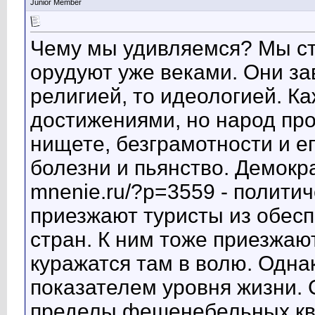
Junior Member
Чему мы удивляемся? Мы ст
орудуют уже веками. Они за
религией, то идеологией. К
достижениями, но народ пр
нищете, безграмотности и е
болезни и пьянство. Демократ
mnenie.ru/?p=3559 - полити
приезжают туристы из обес
стран. К ним тоже приезжаю
куражатся там в волю. Однак
показателем уровня жизни. С
пределы фешенебельных кв