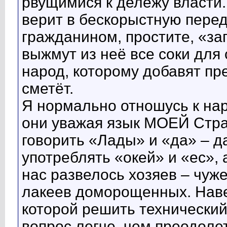
рвущимися к дележу власти.
верит в бескорыстную пере
гражданином, простите, «заг
выжмут из неё все соки для 
народ, которому добавят пр
сметёт.
Я нормально отношусь к на
они уважая язык МОЕЙ Стран
говорить «Лады» и «да» – д
употреблять «окей» и «ес», 
нас развелось хозяев – чуж
лакеев доморощенных. Навер
которой решить технически
вопрос легче, чем преодолет