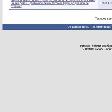
Образование в нашей стране, в том числе и творческое развитие
наших детей - достойное ли мы готовим будущее для нашей
Елена Ог
страны?
Текущее вре
Обратная связь
-
Политический 
Мировой политический фор
Copyright ©2000 - 2010,