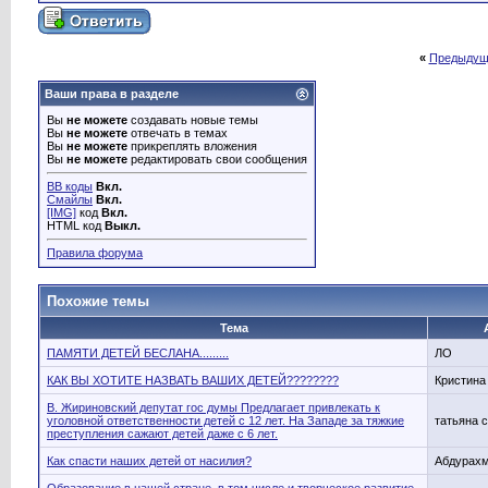
«
Предыдущ
Ваши права в разделе
Вы
не можете
создавать новые темы
Вы
не можете
отвечать в темах
Вы
не можете
прикреплять вложения
Вы
не можете
редактировать свои сообщения
BB коды
Вкл.
Смайлы
Вкл.
[IMG]
код
Вкл.
HTML код
Выкл.
Правила форума
Похожие темы
Тема
ПАМЯТИ ДЕТЕЙ БЕСЛАНА.........
ЛО
КАК ВЫ ХОТИТЕ НАЗВАТЬ ВАШИХ ДЕТЕЙ????????
Кристина
В. Жириновский депутат гос думы Предлагает привлекать к
уголовной ответственности детей с 12 лет. На Западе за тяжкие
татьяна с
преступления сажают детей даже с 6 лет.
Как спасти наших детей от насилия?
Абдурах