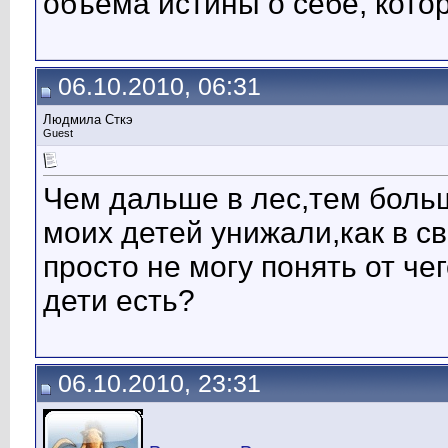
объема истины о себе, кото
06.10.2010, 06:31
Людмила Сткэ
Guest
Чем дальше в лес,тем больш
моих детей унижали,как в с
просто не могу понять от че
дети есть?
06.10.2010, 23:31