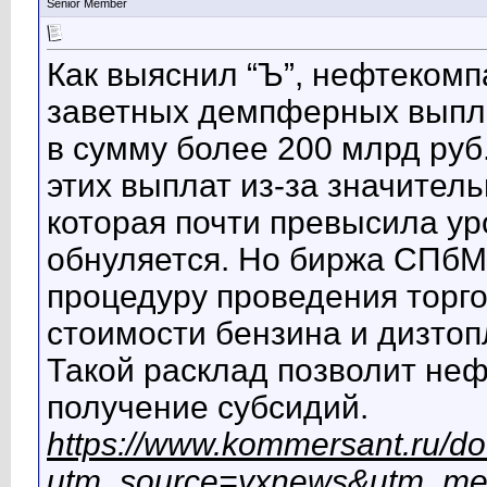
Senior Member
Как выяснил “Ъ”, нефтеком
заветных демпферных выпла
в сумму более 200 млрд руб
этих выплат из-за значитель
которая почти превысила у
обнуляется. Но биржа СПбМ
процедуру проведения торго
стоимости бензина и дизтоп
Такой расклад позволит не
получение субсидий.
https://www.kommersant.ru/d
utm_source=yxnews&utm_me