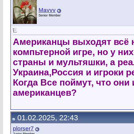
Mavvv
Senior Member
Американцы выходят всё н
компьтерной игре, но у н
страны и мультяшки, а ре
Украина,Россия и игроки р
Когда Все поймут, что они
американцев?
01.02.2025, 22:43
plorser7
Junior Member