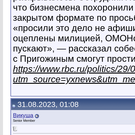
что бизнесмена похоронили
закрытом формате по прось
«просили это дело не афиш
оцеплены милицией, ОМОНом
пускают», — рассказал собес
с Пригожиным смогут прост
https://www.rbc.ru/politics/
utm_source=yxnews&utm_me
31.08.2023, 01:08
Викуша
Senior Member