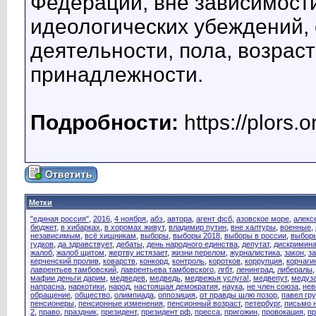
Федерации, вне зависимости
идеологических убеждений
деятельности, пола, возрас
принадлежности.
Подробности:
https://plors.o
Метки
"единая россия"
,
2016
,
4 ноября
,
абэ
,
автора
,
агент фсб
,
азовское море
,
алекс
бюджет
,
в хибарках
,
в хоромах живут
,
владимир путин
,
вне халтуры
,
военные
,
независимым
,
всё хищникам
,
выборы
,
выборы 2018
,
выборы в россии
,
выборы
гудков
,
да здравствует
,
дебаты
,
день народного единства
,
депутат
,
дискримин
жалоб
,
жалоб щитом
,
жертву истязает
,
жизни перелом
,
журналистика
,
закон
,
з
керченский пролив
,
коварств
,
конкорд
,
контроль
,
коротков
,
коррупция
,
корчагин
лаврентьев тамбовский
,
лаврентьева тамбовского
,
лгбт
,
ленинград
,
либералы
мафии деньги дарим
,
медведев
,
медведь
,
медвежья услуга!
,
медвепут
,
медуз
напрасна
,
наркотики
,
народ
,
настоящая демократия
,
наука
,
не член союза
,
нев
обращение
,
общество
,
олимпиада
,
оппозиция
,
от правды шлю позор
,
павел гр
пенсионеры
,
пенсионные изменения
,
пенсионный возраст
,
петербург
,
письмо 
2
,
право
,
праздник
,
президент
,
президент рф
,
пресса
,
пригожин
,
провокация
,
п