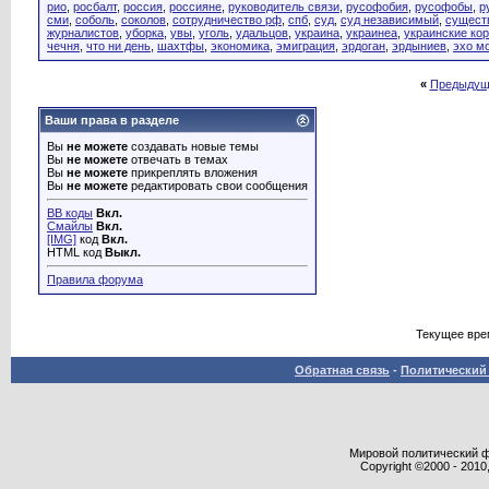
рио
,
росбалт
,
россия
,
россияне
,
руководитель связи
,
русофобия
,
русофобы
,
р
сми
,
соболь
,
соколов
,
сотрудничество рф
,
спб
,
суд
,
суд независимый
,
сущест
журналистов
,
уборка
,
увы
,
уголь
,
удальцов
,
украина
,
украинеа
,
украинские ко
чечня
,
что ни день
,
шахтфы
,
экономика
,
эмиграция
,
эрдоган
,
эрдыниев
,
эхо м
«
Предыдущ
Ваши права в разделе
Вы
не можете
создавать новые темы
Вы
не можете
отвечать в темах
Вы
не можете
прикреплять вложения
Вы
не можете
редактировать свои сообщения
BB коды
Вкл.
Смайлы
Вкл.
[IMG]
код
Вкл.
HTML код
Выкл.
Правила форума
Текущее вре
Обратная связь
-
Политический 
Мировой политический фор
Copyright ©2000 - 2010,