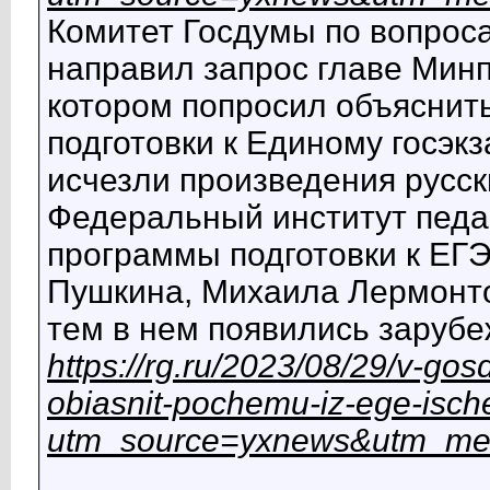
Комитет Госдумы по вопрос
направил запрос главе Мин
котором попросил объяснить,
подготовки к Единому госэк
исчезли произведения русск
Федеральный институт педа
программы подготовки к ЕГ
Пушкина, Михаила Лермонто
тем в нем появились заруб
https://rg.ru/2023/08/29/v-go
obiasnit-pochemu-iz-ege-isch
utm_source=yxnews&utm_me