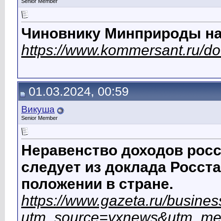
Senior Member
Чиновнику Минприроды на
https://www.kommersant.ru/d
01.03.2024, 00:59
Викуша
Senior Member
Неравенство доходов росс
следует из доклада Росст
положении в стране.
https://www.gazeta.ru/busine
utm_source=yxnews&utm_me