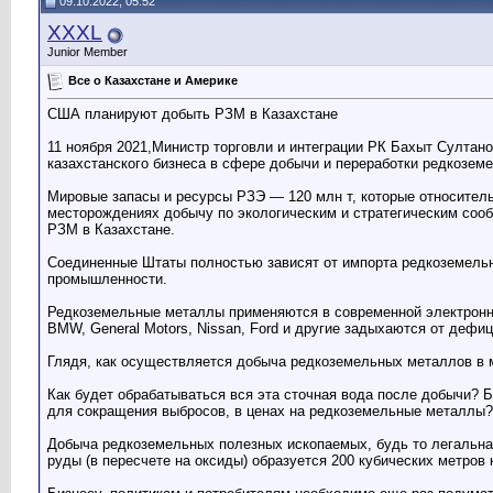
09.10.2022, 05:52
XXXL
Junior Member
Все о Казахстане и Америке
США планируют добыть РЗМ в Казахстане
11 ноября 2021,Министр торговли и интеграции РК Бахыт Султан
казахстанского бизнеса в сфере добычи и переработки редкозем
Мировые запасы и ресурсы РЗЭ — 120 млн т, которые относител
месторождениях добычу по экологическим и стратегическим сооб
РЗМ в Казахстане.
Соединенные Штаты полностью зависят от импорта редкоземельн
промышленности.
Редкоземельные металлы применяются в современной электронной 
BMW, General Motors, Nissan, Ford и другие задыхаются от дефи
Глядя, как осуществляется добыча редкоземельных металлов в
Как будет обрабатываться вся эта сточная вода после добычи? 
для сокращения выбросов, в ценах на редкоземельные металлы?
Добыча редкоземельных полезных ископаемых, будь то легальная
руды (в пересчете на оксиды) образуется 200 кубических метров