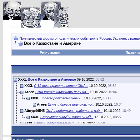
Политический форум о политических событиях в России, Украине, страна
Все о Казахстане и Америке
Регистрация
Правил
XXXL
Все о Казахстане и Америке
09.10.2022,
05:52
XXXL
С 19 века правительство США...
10.10.2022,
05:52
Агеев
США хотят наложить лапу на...
10.10.2022,
10:06
XXXL
Запасы редкоземельных...
10.10.2022,
10:17
Агеев
Есть и другие причины, по...
10.10.2022,
10:34
Айнур96545
США продолжают работать над...
10.10.2022,
10:49
XXXL
Стремительный и хаотичный...
12.10.2022,
04:27
XXXL
Запасы редкоземельных...
16.10.2022,
09:58
XXXL
США сейчас плодят на первый...
18.10.2022,
05:27