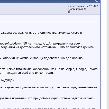
#
1
Регистрация: 17.12.2021
Сообщений: 9
бсуждена возможность сотрудничества американского и
ровой добычи. 30 лет назад США прекратили на всех
 сведениям из достоверного источника, США планируют добыть
хнологичных компонентов и,следовательно,для военной
Такие гигантские корпорации, как Tesla, Apple, Google, Toyota,
ент находятся ещё вне их контроля.
м будущем.
ться цены на лучшие технологии и управление, предназначенные
дования показали, что при добыче одной тонны редкоземельной