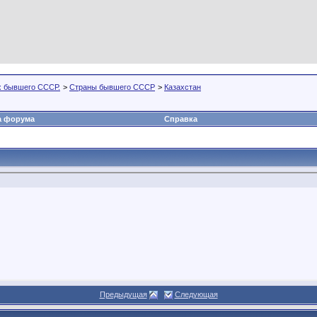
х бывшего СССР.
>
Страны бывшего СССР
>
Казахстан
а форума
Справка
Предыдущая
Следующая