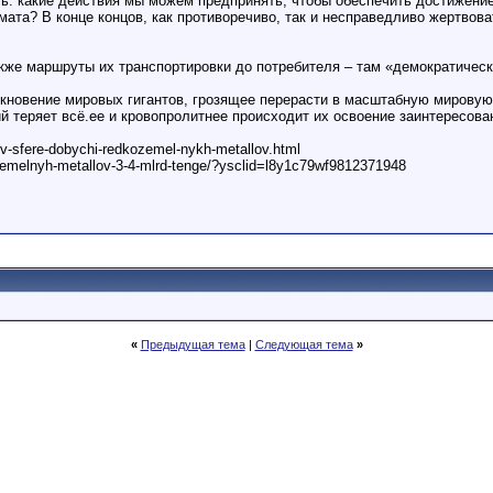
ь: какие действия мы можем предпринять, чтобы обеспечить достижени
мата? В конце концов, как противоречиво, так и несправедливо жертво
 также маршруты их транспортировки до потребителя – там «демократичес
лкновение мировых гигантов, грозящее перерасти в масштабную мировую
й теряет всё.ее и кровопролитнее происходит их освоение заинтересов
o-v-sfere-dobychi-redkozemel-nykh-metallov.html
kozemelnyh-metallov-3-4-mlrd-tenge/?ysclid=l8y1c79wf9812371948
«
Предыдущая тема
|
Следующая тема
»