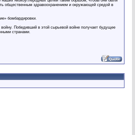
е наших низкоуглеродных целей таким образом, чтобы они были
вать общественным здравоохранением и окружающей средой в
кие» бомбардировки.
 войну. Победивший в этой сырьевой войне получает будущее
анными странами.