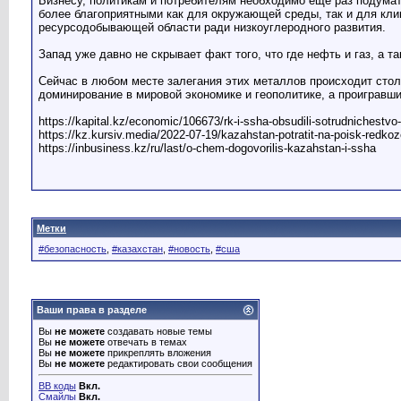
Бизнесу, политикам и потребителям необходимо еще раз подумат
более благоприятными как для окружающей среды, так и для кли
ресурсодобывающей области ради низкоуглеродного развития.
Запад уже давно не скрывает факт того, что где нефть и газ, а
Сейчас в любом месте залегания этих металлов происходит сто
доминирование в мировой экономике и геополитике, а проигравши
https://kapital.kz/economic/106673/rk-i-ssha-obsudili-sotrudnichestv
https://kz.kursiv.media/2022-07-19/kazahstan-potratit-na-poisk-red
https://inbusiness.kz/ru/last/o-chem-dogovorilis-kazahstan-i-ssha
Метки
#безопасность
,
#казахстан
,
#новость
,
#сша
Ваши права в разделе
Вы
не можете
создавать новые темы
Вы
не можете
отвечать в темах
Вы
не можете
прикреплять вложения
Вы
не можете
редактировать свои сообщения
BB коды
Вкл.
Смайлы
Вкл.