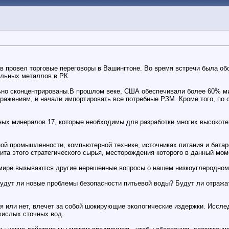
ов провел торговые переговоры в Вашингтоне. Во время встречи была о
ельных металлов в РК.
ьно сконцентрированы.В прошлом веке, США обеспечивали более 60% ми
ражениям, и начали импортировать все потребные РЗМ. Кроме того, по
ых минералов 17, которые необходимы для разработки многих высокоте
промышленности, компьютерной технике, источниках питания и батареях. 
цита этого стратегического сырья, месторождения которого в данный мом
 мире вызываются другие нерешенные вопросы о нашем низкоуглеродно
Будут ли новые проблемы безопасности питьевой воды? Будут ли отража
 или нет, влечет за собой шокирующие экологические издержки. Иссле
 кислых сточных вод.