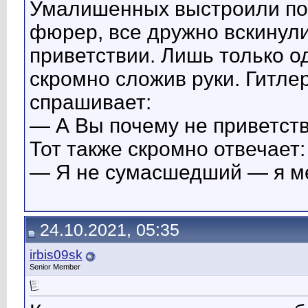
Умалишенных выстроили по 
фюрер, все дружно вскинул
приветствии. Лишь только од
скромно сложив руки. Гитлер
спрашивает:
— А Вы почему не приветст
Тот также скромно отвечает:
— Я не сумасшедший — я м
24.10.2021, 05:35
irbis09sk
Senior Member