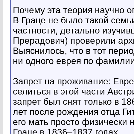
Почему эта теория научно о
В Граце не было такой семь
частности, детально изучив
Прерадович) проверили архи
Выяснилось, что в тот пери
ни одного еврея по фамили
Запрет на проживание: Ев
селиться в этой части Австр
запрет был снят только в 18
лет после рождения отца Гит
его мать просто физически н
Граце в 1836–1837 годах.