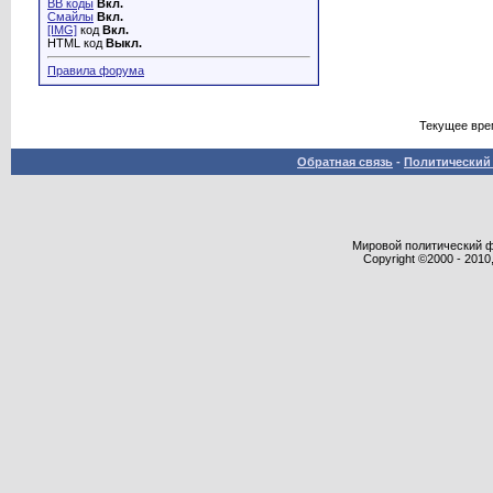
BB коды
Вкл.
Смайлы
Вкл.
[IMG]
код
Вкл.
HTML код
Выкл.
Правила форума
Текущее вре
Обратная связь
-
Политический 
Мировой политический фор
Copyright ©2000 - 2010,