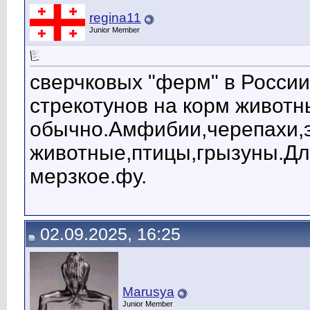
regina11
Junior Member
сверчковых "ферм" в Росси
стрекотунов на корм живот
обычно.Амфибии,черепахи,э
животные,птицы,грызуны.Для
мерзкое.фу.
02.09.2025, 16:25
Marusya
Junior Member