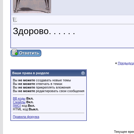
Здорово. . . . . .
«
Предыдущ
Ваши права в разделе
Вы
не можете
создавать новые темы
Вы
не можете
отвечать в темах
Вы
не можете
прикреплять вложения
Вы
не можете
редактировать свои сообщения
BB коды
Вкл.
Смайлы
Вкл.
[IMG]
код
Вкл.
HTML код
Выкл.
Правила форума
Текущее вре