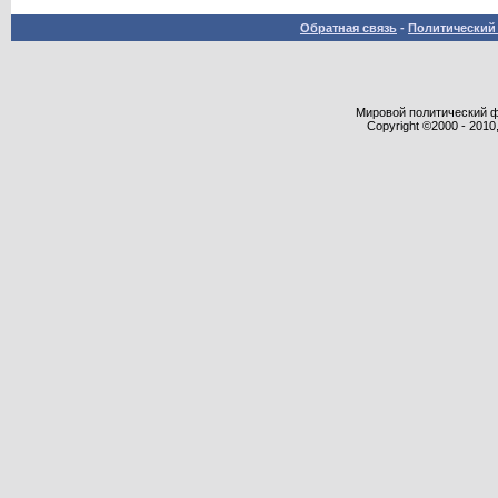
Обратная связь
-
Политический 
Мировой политический фор
Copyright ©2000 - 2010,