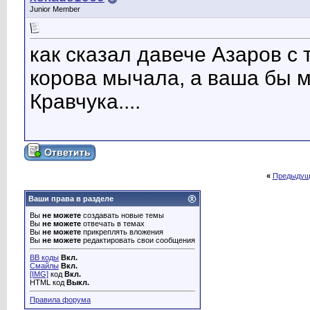
Junior Member
как сказал давече Азаров с
корова мычала, а ваша бы мо
Кравчука....
«
Предыдущ
Ваши права в разделе
Вы
не можете
создавать новые темы
Вы
не можете
отвечать в темах
Вы
не можете
прикреплять вложения
Вы
не можете
редактировать свои сообщения
BB коды
Вкл.
Смайлы
Вкл.
[IMG]
код
Вкл.
HTML код
Выкл.
Правила форума