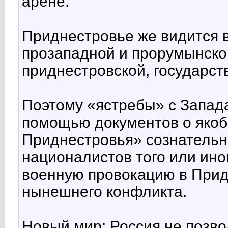
арене.
Приднестровье же видится 
прозападной и прорумынско
приднестровской, государст
Поэтому «ястребы» с Запада
помощью документов о якоб
Приднестровья» сознатель
националистов того или ино
военную провокацию в Прид
нынешнего конфликта.
Новый мир: Россия не позв