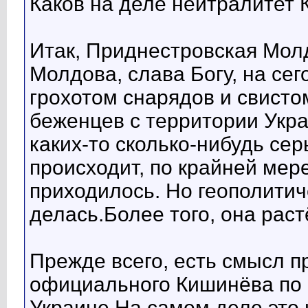
Каков на деле нейтралитет
Итак, Приднестровская Мол
Молдова, слава Богу, на се
грохотом снарядов и свисто
беженцев с территории Укра
каких-то сколько-нибудь се
происходит, по крайней мер
приходилось. Но геополитич
делась.Более того, она растё
Прежде всего, есть смысл 
официального Кишинёва по 
Украине.На самом деле это