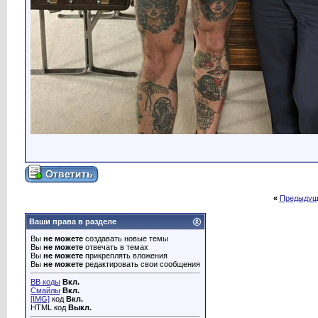
«
Предыдущ
Ваши права в разделе
Вы
не можете
создавать новые темы
Вы
не можете
отвечать в темах
Вы
не можете
прикреплять вложения
Вы
не можете
редактировать свои сообщения
BB коды
Вкл.
Смайлы
Вкл.
[IMG]
код
Вкл.
HTML код
Выкл.