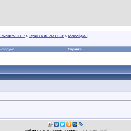
х бывшего СССР.
>
Страны бывшего СССР
>
Азербайджан
а форума
Справка
добавьте этот форум в социальные закладки!