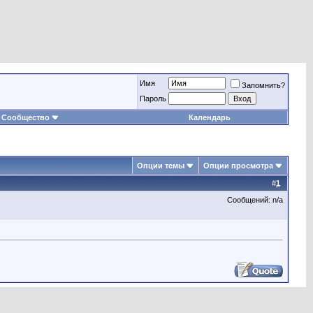
Имя
Запомнить?
Пароль
Сообщество
Календарь
Опции темы
Опции просмотра
#
1
Сообщений: n/a