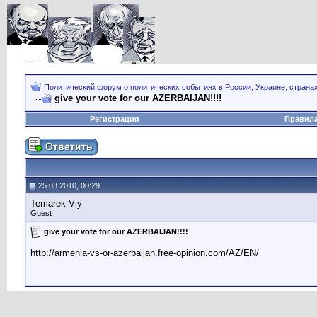
Политический форум о политических событиях в России, Украине, страна
give your vote for our AZERBAIJAN!!!!
Регистрация
Правил
25.03.2010, 00:29
Temarek Viy
Guest
give your vote for our AZERBAIJAN!!!!
http://armenia-vs-or-azerbaijan.free-opinion.com/AZ/EN/