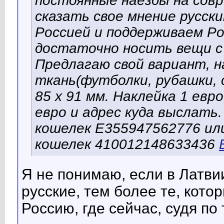
постоянные наезды на сов
сказать свое мнение русск
Россией и поддерживаем Ро
достаточно носить вещи с 
Предлагаю свой вариант, н
ткань(футболки, рубашки, с
85 х 91 мм. Наклейка 1 евр
евро и адрес куда выслать
кошелек E355947562776 или
кошелек 410012148633436
Я не понимаю, если в Латвии
русские, тем более те, кото
Россию, где сейчас, судя по