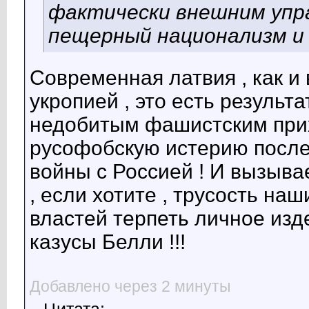
фактически внешним управ
пещерный национализм и
Современная латвия , как и 
укропией , это есть результ
недобитым фашистским прих
русофобскую истерию после
войны с Россией ! И вызыва
, если хотите , трусость на
властей терпеть личное изд
казусы Белли !!!
Добавлено через 2 минуты