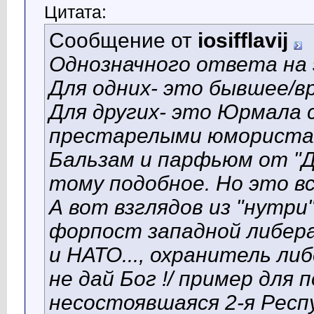
Цитата:
Сообщение от
iosifflavij
Однозначного ответа на
Для одних- это бывшее/вр
Для других- это Юрмала 
престарелыми юмористам
Бальзам и парфьюм от "Дз
тому подобное. Но это все
А вот взглядов из "нутри"
форпост западной либер
и НАТО..., охранитель ли
не дай Бог !/ пример для 
несостоявшаяся 2-я Респ