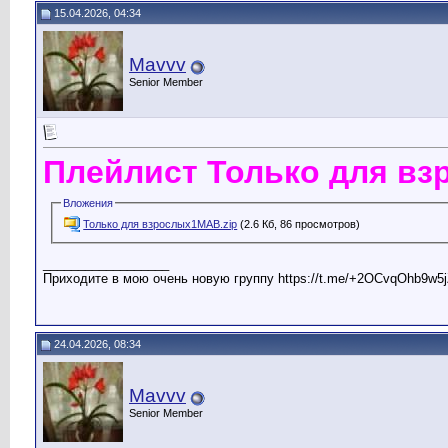
15.04.2026, 04:34
Mavvv
Senior Member
Плейлист Только для в
Вложения
Только для взрослых1МАВ.zip
(2.6 Кб, 86 просмотров)
__________________
Приходите в мою очень новую группу https://t.me/+2OCvqOhb9w5j
24.04.2026, 08:34
Mavvv
Senior Member