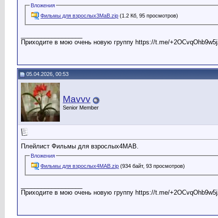
Вложения
Фильмы для взрослых3МаВ.zip
(1.2 Кб, 95 просмотров)
__________________
Приходите в мою очень новую группу https://t.me/+2OCvqOhb9w5j
05.04.2026, 00:53
Mavvv
Senior Member
Плейлист Фильмы для взрослых4МАВ.
Вложения
Фильмы для взрослых4МАВ.zip
(934 байт, 93 просмотров)
__________________
Приходите в мою очень новую группу https://t.me/+2OCvqOhb9w5j