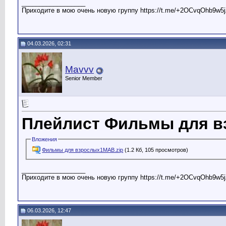
__________________
Приходите в мою очень новую группу https://t.me/+2OCvqOhb9w5j
04.03.2026, 02:31
Mavvv
Senior Member
Плейлист Фильмы для в
Вложения
Фильмы для взрослых1МАВ.zip
(1.2 Кб, 105 просмотров)
__________________
Приходите в мою очень новую группу https://t.me/+2OCvqOhb9w5j
06.03.2026, 12:47