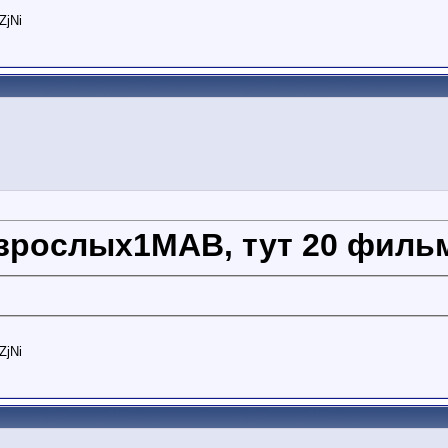
ZjNi
зрослых1МАВ, тут 20 филь
ZjNi