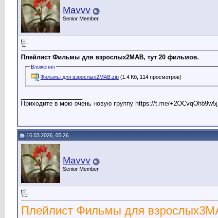
Mavvv
Senior Member
Плейлист Фильмы для взрослых2МАВ, тут 20 фильмов.
Вложения
Фильмы для взрослых2МАВ.zip
(1.4 Кб, 114 просмотров)
__________________
Приходите в мою очень новую группу https://t.me/+2OCvqOhb9w5j
16.03.2026, 05:26
Mavvv
Senior Member
Плейлист Фильмы для взрослых3М