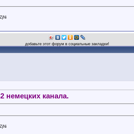
ZjNi
добавьте этот форум в социальные закладки!
2 немецких канала.
ZjNi