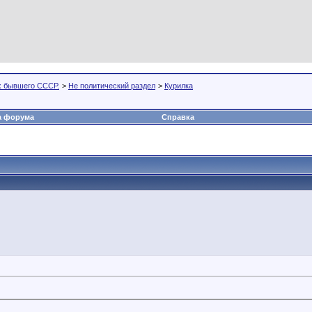
х бывшего СССР.
>
Не политический раздел
>
Курилка
а форума
Справка