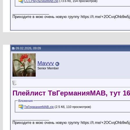
СССРмультикиМАВ.zip
(73.6 Кб, 154 просмотров)
__________________
Приходите в мою очень новую группу https://t.me/+2OCvqOhb9w5j
09.02.2026, 09:09
Mavvv
Senior Member
Плейлист ТвГерманияМАВ, тут 16
Вложения
ТвГерманияМАВ.zip
(2.5 Кб, 110 просмотров)
__________________
Приходите в мою очень новую группу https://t.me/+2OCvqOhb9w5j