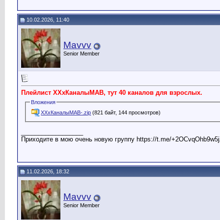
10.02.2026, 11:40
Mavvv
Senior Member
Плейлист ХХхКаналыМАВ, тут 40 каналов для взрослых.
Вложения
ХХхКаналыМАВ-.zip
(821 байт, 144 просмотров)
__________________
Приходите в мою очень новую группу https://t.me/+2OCvqOhb9w5j
11.02.2026, 18:32
Mavvv
Senior Member