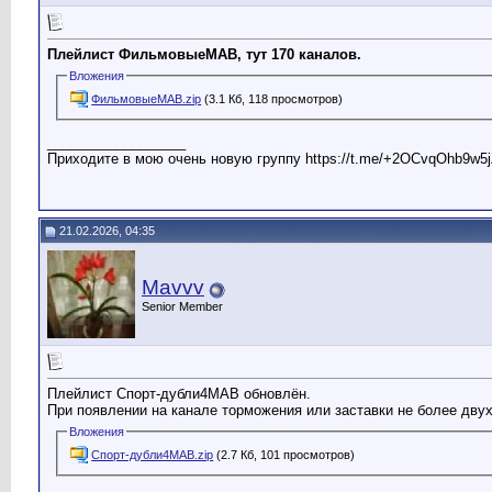
Плейлист ФильмовыеМАВ, тут 170 каналов.
Вложения
ФильмовыеМАВ.zip
(3.1 Кб, 118 просмотров)
__________________
Приходите в мою очень новую группу https://t.me/+2OCvqOhb9w5j
21.02.2026, 04:35
Mavvv
Senior Member
Плейлист Спорт-дубли4МАВ обновлён.
При появлении на канале торможения или заставки не более двух
Вложения
Спорт-дубли4МАВ.zip
(2.7 Кб, 101 просмотров)