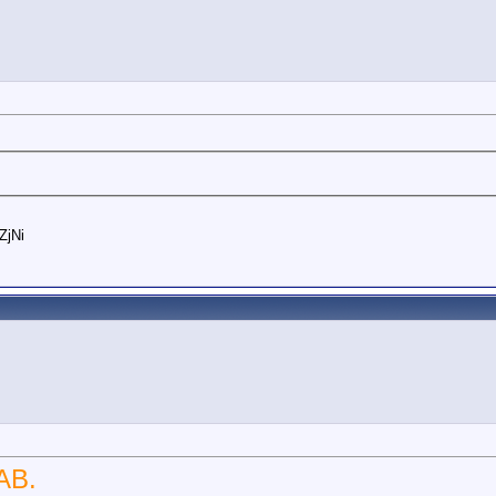
ZjNi
АВ.