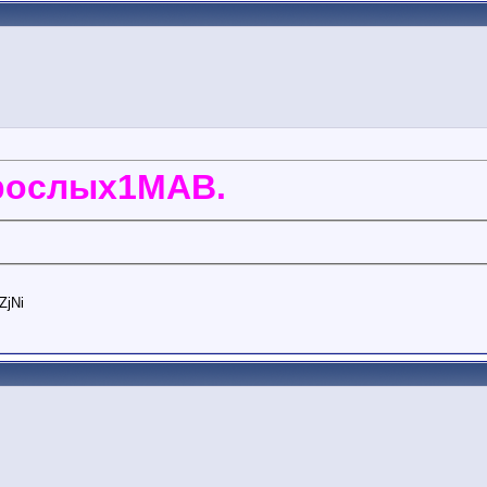
зрослых1МАВ.
ZjNi