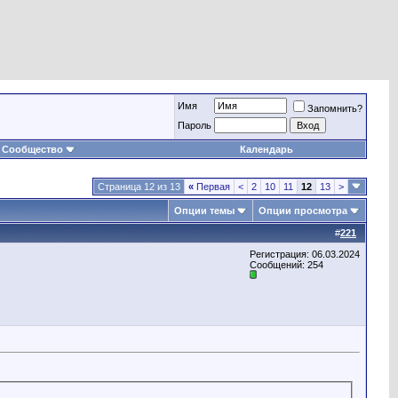
Имя
Запомнить?
Пароль
Сообщество
Календарь
Страница 12 из 13
«
Первая
<
2
10
11
12
13
>
Опции темы
Опции просмотра
#
221
Регистрация: 06.03.2024
Сообщений: 254